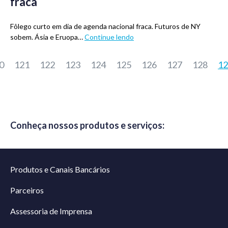
fraca
Fôlego curto em dia de agenda nacional fraca. Futuros de NY
sobem. Ásia e Eruopa…
Continue lendo
0
121
122
123
124
125
126
127
128
12
Conheça nossos produtos e serviços:
Produtos e Canais Bancários
Parceiros
Assessoria de Imprensa