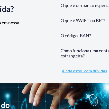
O que é um banco especia
ida?
O que é SWIFT ou BIC?
s em nossa
O código IBAN?
Como funciona uma cont
estrangeira?
Ainda estou com dúvidas
 do