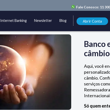
Fale Conosco:
11 30
Internet Banking
Newsletter
Blog
Abrir Conta
Banco 
câmbio 
Aqui, você en
personalizado
câmbio. Confi
serviços com
Remessadoras
Internacionai
Só quem ente