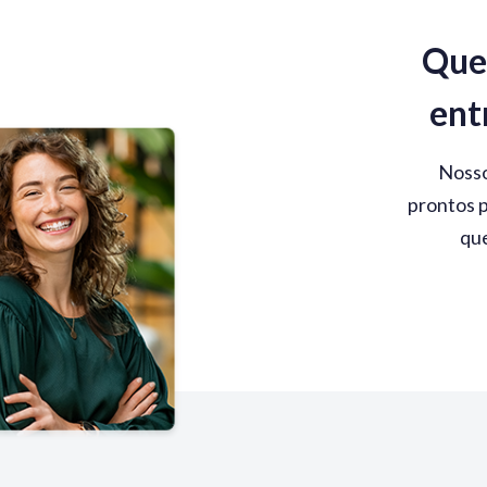
Que
ent
Nosso
prontos p
que