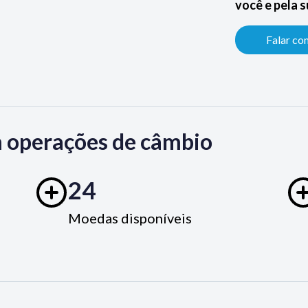
você e pela 
Falar co
 operações de câmbio
24
Moedas disponíveis