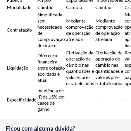
Modalidade
Câmbio
Câmbio
Câmbio
Cr
Simplificada,
Me
sem
Mediante
Mediante
co
necessidade
comprovação
comprovação
op
Contratação
de
de operação
de operação
atr
comprovação
atrelada
atrelada
ap
de ordem
lim
Efetivação da
Efetivação da
Re
Diferença
operação de
operação de
val
financeira
câmbio nas
câmbio nas
ex
Liquidação
entre cotação
quantidades e
quantidades e
co
acordada e
valores pré-
valores pré-
pa
atual
estabelecidos
estabelecidos
op
Incidência de
IR de 15% em
Especificidade
–
–
–
casos de
ganho
Ficou com alguma dúvida?