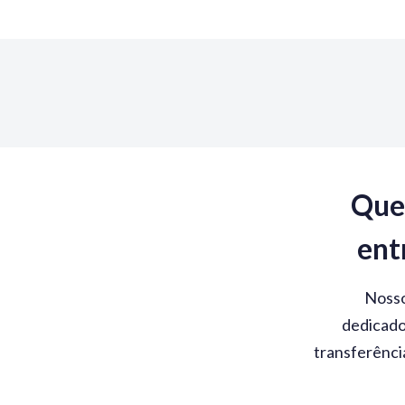
Que
ent
Nosso
dedicado
transferênci