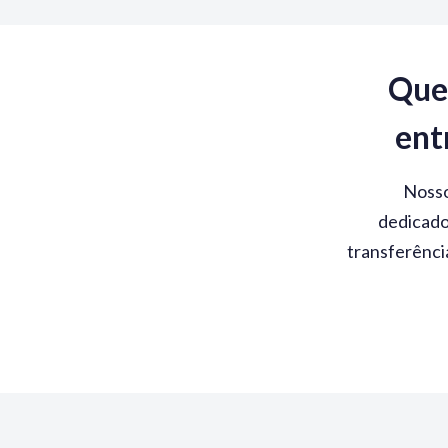
Que
ent
Nosso
dedicado
transferênci