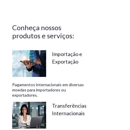
Central do
Brasil.
Segurança,
Conheça nossos
confiabilidade
produtos e serviços:
e
conveniência
são nossos
Importação e
Exportação
diferenciais.
No
Travelex
Pagamentos internacionais em diversas
Bank,
moedas para importadores ou
exportadores.
geramos
negócios
Transferências
Internacionais
rentáveis
e de valor.