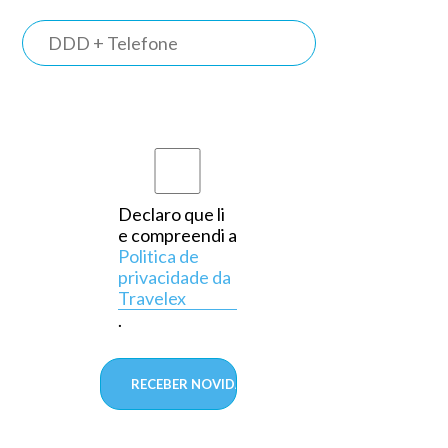
TRAVELEX
BANK
Somos o
primeiro
banco do
país a
Declaro que li
e compreendi a
operar
Politica de
exclusivamente
privacidade da
Travelex
em
.
câmbio,
aprovado
pelo
Banco