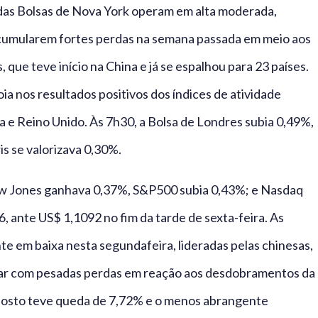
s das Bolsas de Nova York operam em alta moderada,
cumularem fortes perdas na semana passada em meio aos
que teve início na China e já se espalhou para 23 países.
ia nos resultados positivos dos índices de atividade
 e Reino Unido. Às 7h30, a Bolsa de Londres subia 0,49%,
is se valorizava 0,30%.
w Jones ganhava 0,37%, S&P500 subia 0,43%; e Nasdaq
, ante US$ 1,1092 no fim da tarde de sexta-feira. As
te em baixa nesta segundafeira, lideradas pelas chinesas,
nar com pesadas perdas em reação aos desdobramentos da
posto teve queda de 7,72% e o menos abrangente