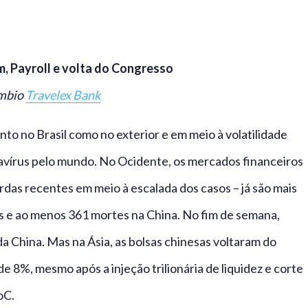
, Payroll e volta do Congresso
âmbio
Travelex Bank
o no Brasil como no exterior e em meio à volatilidade
avírus pelo mundo. No Ocidente, os mercados financeiros
das recentes em meio à escalada dos casos – já são mais
es e ao menos 361 mortes na China. No fim de semana,
 da China. Mas na Ásia, as bolsas chinesas voltaram do
 8%, mesmo após a injeção trilionária de liquidez e corte
oC.