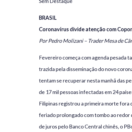
Sem Destaque
BRASIL
Coronavírus divide atenção com Copom
Por Pedro Molizani – Trader Mesa de C
Fevereiro começa com agenda pesada tant
trazida pela disseminação do novo coron
tentam se recuperar nesta manhã das per
de 17 mil pessoas infectadas em 24 país
Filipinas registrou a primeira morte fora
feriado prolongado com tombo ao redor de
de juros pelo Banco Central chinês, o PB