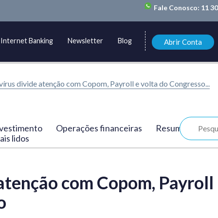
Fale Conosco:
11 3
Internet Banking
Newsletter
Blog
Abrir Conta
írus divide atenção com Copom, Payroll e volta do Congresso...
vestimento
Operações financeiras
Resumo
is lidos
 atenção com Copom, Payroll
o