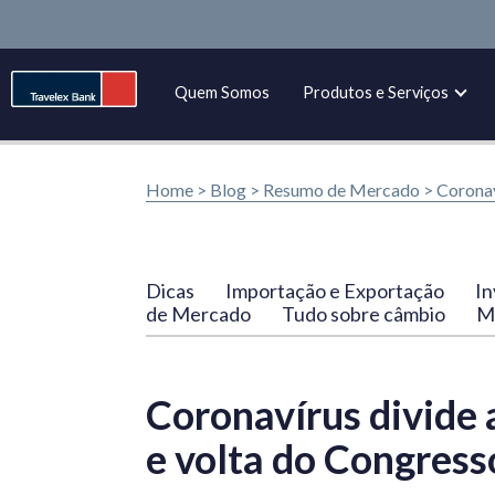
Quem Somos
Produtos e Serviços
Home >
Blog
>
Resumo de Mercado
>
Coronav
Dicas
Importação e Exportação
In
de Mercado
Tudo sobre câmbio
Ma
Coronavírus divide
e volta do Congress