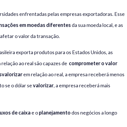
versidades enfrentadas pelas empresas exportadoras. Esse
nsações em moedas diferentes
da sua moeda local, e as
fetar o valor da transação.
ileira exporta produtos para os Estados Unidos, as
 relação ao real são capazes de
comprometer o valor
svalorizar
em relação ao real, a empresa receberá menos
o se o dólar se
valorizar
, a empresa receberá mais
luxos de caixa
e o
planejamento
dos negócios a longo