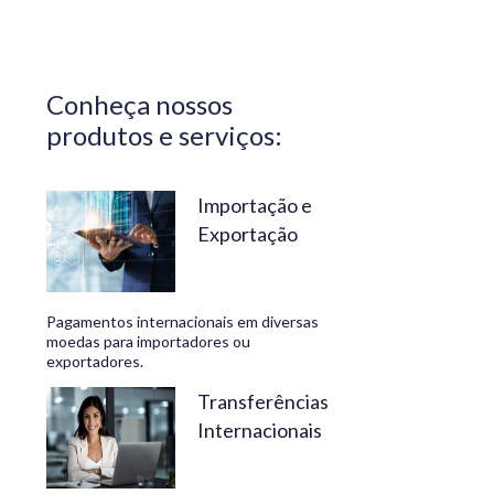
Central do
Brasil.
Segurança,
Conheça nossos
confiabilidade
produtos e serviços:
e
conveniência
são nossos
Importação e
Exportação
diferenciais.
No
Travelex
Pagamentos internacionais em diversas
Bank,
moedas para importadores ou
exportadores.
geramos
negócios
Transferências
Internacionais
rentáveis
e de valor.