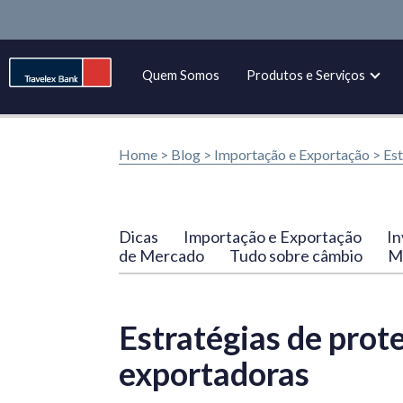
Quem Somos
Produtos e Serviços
Home >
Blog
>
Importação e Exportação
>
Est
Dicas
Importação e Exportação
In
de Mercado
Tudo sobre câmbio
Ma
Estratégias de prot
exportadoras