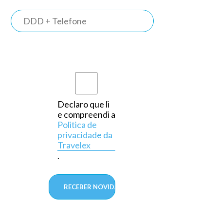
TRAVELEX
BANK
Somos o
primeiro
banco do
país a
Declaro que li
e compreendi a
operar
Politica de
exclusivamente
privacidade da
Travelex
em
.
câmbio,
aprovado
pelo
Banco