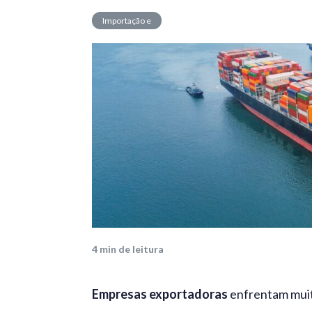
Importação e
Exportação
4
min de leitura
Empresas exportadoras
enfrentam mui