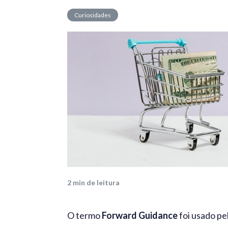
Curiosidades
2
min de leitura
O termo
Forward Guidance
foi usado pe