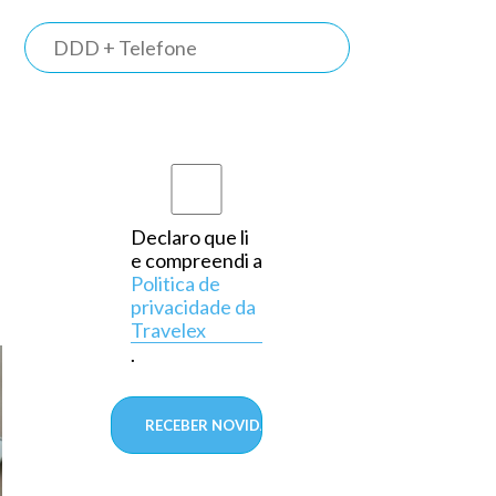
TRAVELEX
BANK
Somos o
primeiro
banco do
país a
Declaro que li
e compreendi a
operar
Politica de
exclusivamente
privacidade da
Travelex
em
.
câmbio,
aprovado
pelo
Banco