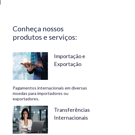
Central do
Brasil.
Segurança,
Conheça nossos
confiabilidade
produtos e serviços:
e
conveniência
são nossos
Importação e
Exportação
diferenciais.
No
Travelex
Pagamentos internacionais em diversas
Bank,
moedas para importadores ou
exportadores.
geramos
negócios
Transferências
Internacionais
rentáveis
e de valor.