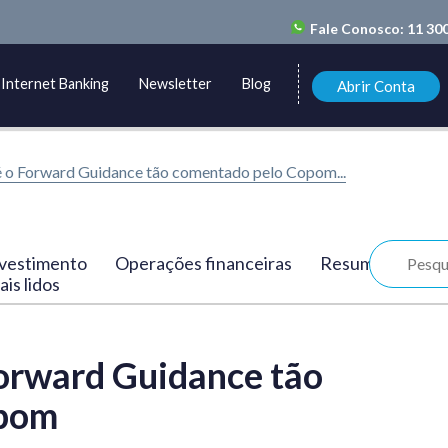
Fale Conosco:
11 30
Internet Banking
Newsletter
Blog
Abrir Conta
é o Forward Guidance tão comentado pelo Copom...
vestimento
Operações financeiras
Resumo
is lidos
Forward Guidance tão
opom