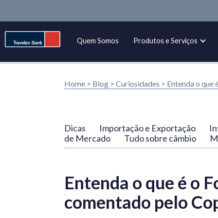
Quem Somos
Produtos e Serviços
Home >
Blog
>
Curiosidades
>
Entenda o que 
Dicas
Importação e Exportação
In
de Mercado
Tudo sobre câmbio
Ma
Entenda o que é o 
comentado pelo C