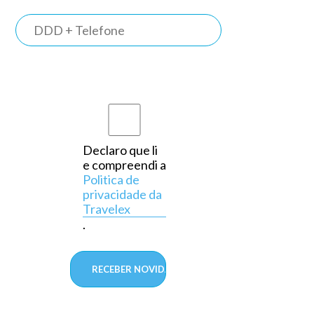
TRAVELEX
BANK
Somos o
primeiro
banco do
país a
Declaro que li
e compreendi a
operar
Politica de
exclusivamente
privacidade da
Travelex
em
.
câmbio,
aprovado
pelo
Banco