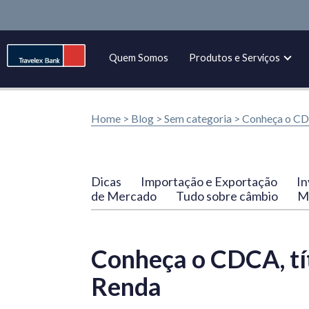
Quem Somos
Produtos e Serviços
Home >
Blog
>
Sem categoria
>
Conheça o CDC
Dicas
Importação e Exportação
In
de Mercado
Tudo sobre câmbio
Ma
Conheça o CDCA, tít
Renda