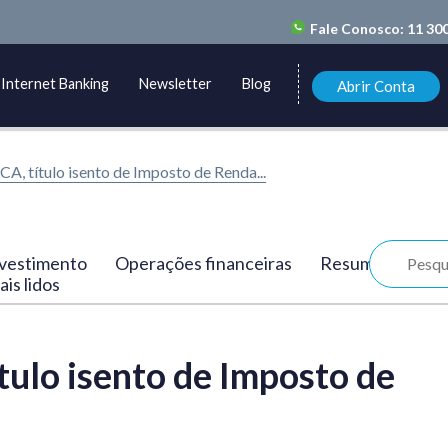
Fale Conosco:
11 30
Internet Banking
Newsletter
Blog
Abrir Conta
A, título isento de Imposto de Renda...
vestimento
Operações financeiras
Resumo
is lidos
ulo isento de Imposto de