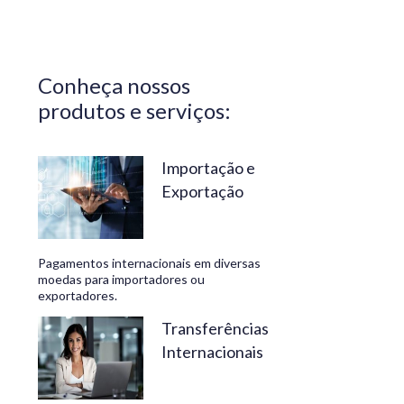
Central do
Brasil.
Segurança,
Conheça nossos
confiabilidade
produtos e serviços:
e
conveniência
são nossos
Importação e
Exportação
diferenciais.
No
Travelex
Pagamentos internacionais em diversas
Bank,
moedas para importadores ou
exportadores.
geramos
negócios
Transferências
Internacionais
rentáveis
e de valor.