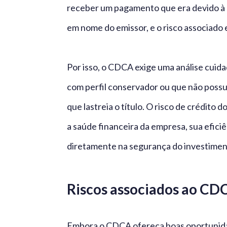
receber um pagamento que era devido à em
em nome do emissor, e o risco associado 
Por isso, o CDCA exige uma análise cuid
com perfil conservador ou que não poss
que lastreia o título. O risco de crédito 
a saúde financeira da empresa, sua efici
diretamente na segurança do investimen
Riscos associados ao CD
Embora o CDCA ofereça boas oportunidad