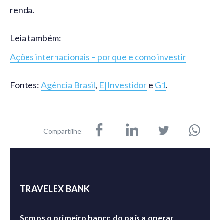
renda.
Leia também:
Ações internacionais – por que e como investir
Fontes:
Agência Brasil
,
E|Investidor
e
G1
.
Compartilhe:
TRAVELEX BANK
Somos o primeiro banco do país a operar