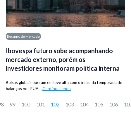
Resumo de Mercado
Ibovespa futuro sobe acompanhando
mercado externo, porém os
investidores monitoram política interna
Bolsas globais operam em leve alta com o início da temporada de
balanços nos EUA…
Continue lendo
98
99
100
101
102
103
104
105
106
10