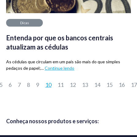
Dicas
Entenda por que os bancos centrais
atualizam as cédulas
As cédulas que circulam em um país são mais do que simples
pedaços de papel;…
Continue lendo
5
6
7
8
9
10
11
12
13
14
15
16
17
Conheça nossos produtos e serviços: