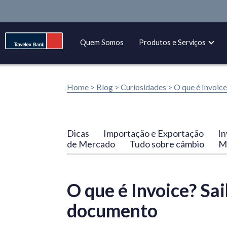
Quem Somos
Produtos e Serviços
Home >
Blog
>
Curiosidades
>
O que é Invoice
Dicas
Importação e Exportação
In
de Mercado
Tudo sobre câmbio
Ma
O que é Invoice? Sa
documento