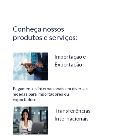
Central do
Brasil.
Segurança,
Conheça nossos
confiabilidade
produtos e serviços:
e
conveniência
são nossos
Importação e
Exportação
diferenciais.
No
Travelex
Pagamentos internacionais em diversas
Bank,
moedas para importadores ou
exportadores.
geramos
negócios
Transferências
Internacionais
rentáveis
e de valor.