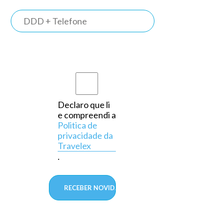
TRAVELEX
BANK
Somos o
primeiro
banco do
país a
Declaro que li
e compreendi a
operar
Politica de
exclusivamente
privacidade da
Travelex
em
.
câmbio,
aprovado
pelo
Banco