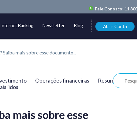
Fale Conosco:
11 30
Internet Banking
Newsletter
Blog
Abrir Conta
? Saiba mais sobre esse documento...
vestimento
Operações financeiras
Resumo
is lidos
iba mais sobre esse