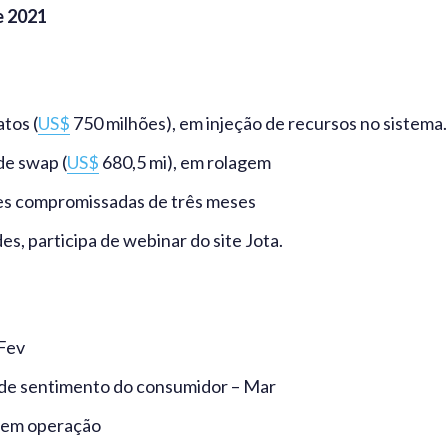
e 2021
atos (
US$
750 milhões), em injeção de recursos no sistema.
de swap (
US$
680,5 mi), em rolagem
es compromissadas de três meses
s, participa de webinar do site Jota.
 Fev
 de sentimento do consumidor – Mar
 em operação