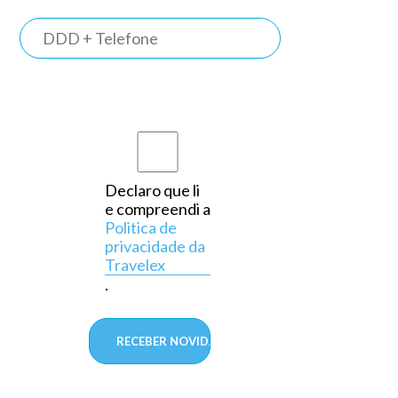
TRAVELEX
BANK
Somos o
primeiro
banco do
país a
Declaro que li
e compreendi a
operar
Politica de
exclusivamente
privacidade da
Travelex
em
.
câmbio,
aprovado
pelo
Banco