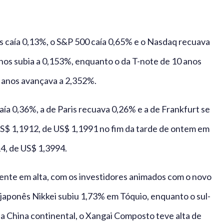
 caía 0,13%, o S&P 500 caía 0,65% e o Nasdaq recuava
nos subia a 0,153%, enquanto o da T-note de 10 anos
 anos avançava a 2,352%.
aía 0,36%, a de Paris recuava 0,26% e a de Frankfurt se
S$ 1,1912, de US$ 1,1991 no fim da tarde de ontem em
4, de US$ 1,3994.
mente em alta, com os investidores animados com o novo
o japonês Nikkei subiu 1,73% em Tóquio, enquanto o sul-
 China continental, o Xangai Composto teve alta de