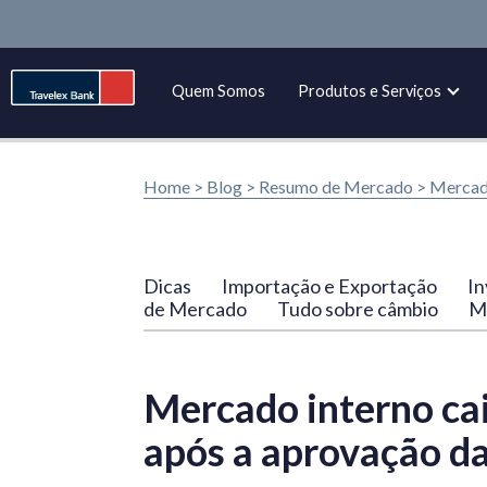
Quem Somos
Produtos e Serviços
Home >
Blog
>
Resumo de Mercado
>
Mercado
Dicas
Importação e Exportação
In
de Mercado
Tudo sobre câmbio
Ma
Mercado interno cai
após a aprovação d