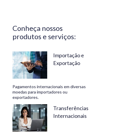
Central do
Brasil.
Segurança,
Conheça nossos
confiabilidade
produtos e serviços:
e
conveniência
são nossos
Importação e
Exportação
diferenciais.
No
Travelex
Pagamentos internacionais em diversas
Bank,
moedas para importadores ou
exportadores.
geramos
negócios
Transferências
Internacionais
rentáveis
e de valor.