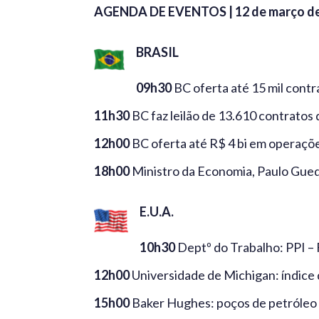
AGENDA DE EVENTOS | 12 de março d
BRASIL
09h30
BC oferta até 15 mil contr
11h30
BC faz leilão de 13.610 contratos 
12h00
BC oferta até R$ 4 bi em operaçõ
18h00
Ministro da Economia, Paulo Guede
E.U.A.
10h30
Deptº do Trabalho: PPI –
12h00
Universidade de Michigan: índice
15h00
Baker Hughes: poços de petróleo