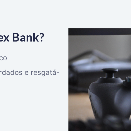
lex Bank?
co
rdados e resgatá-