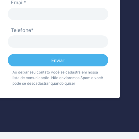
Email*
Telefone*
Ao deixar seu contato você se cadastra em nossa
lista de comunicação. Não enviaremos Spam e você
pode se descadastrar quando quiser