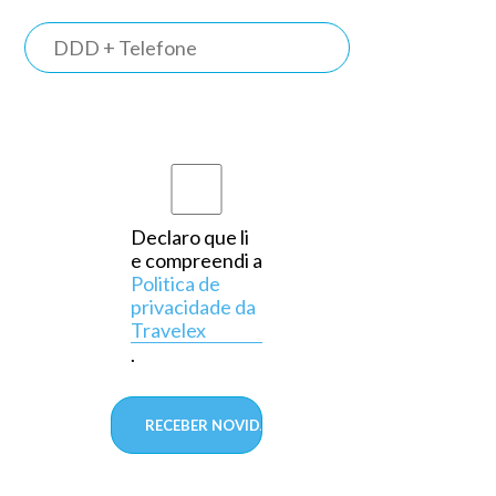
TRAVELEX
BANK
M
Somos o
primeiro
banco do
país a
Declaro que li
e compreendi a
operar
Politica de
exclusivamente
privacidade da
Travelex
em
.
câmbio,
aprovado
pelo
Banco