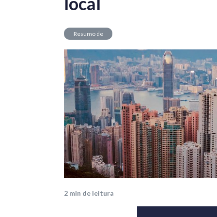
local
Resumo de
Mercado
2
min de leitura