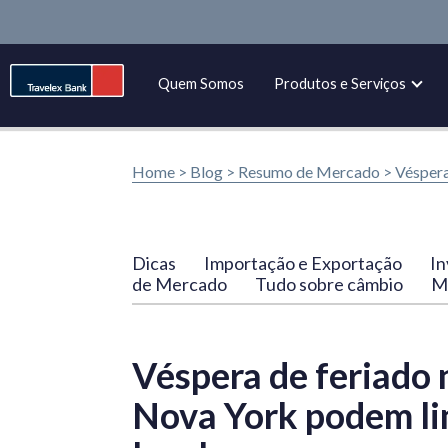
Quem Somos
Produtos e Serviços
Home >
Blog
>
Resumo de Mercado
>
Véspera
Dicas
Importação e Exportação
In
de Mercado
Tudo sobre câmbio
Ma
Véspera de feriado 
Nova York podem li