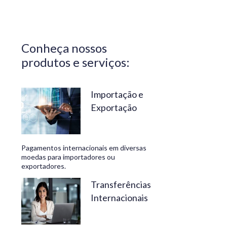
Central do
Brasil.
Segurança,
Conheça nossos
confiabilidade
produtos e serviços:
e
conveniência
são nossos
Importação e
Exportação
diferenciais.
No
Travelex
Pagamentos internacionais em diversas
Bank,
moedas para importadores ou
exportadores.
geramos
negócios
Transferências
Internacionais
rentáveis
e de valor.