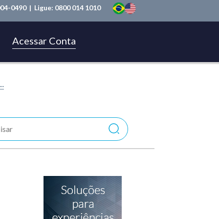
004-0490
| Ligue:
0800 014 1010
Acessar Conta
..