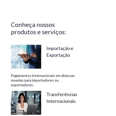
Central do
Brasil.
Segurança,
Conheça nossos
confiabilidade
produtos e serviços:
e
conveniência
são nossos
Importação e
Exportação
diferenciais.
No
Travelex
Pagamentos internacionais em diversas
Bank,
moedas para importadores ou
exportadores.
geramos
negócios
Transferências
Internacionais
rentáveis
e de valor.