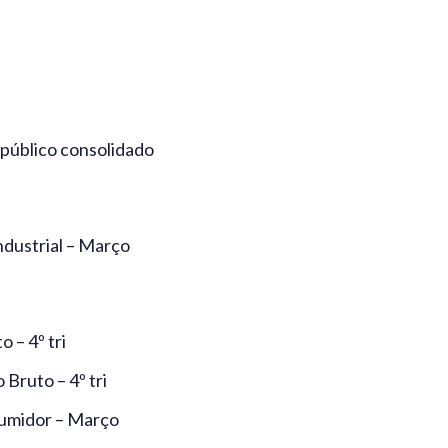
 público consolidado
ndustrial – Março
 – 4º tri
Bruto – 4º tri
sumidor – Março