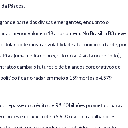
s da Páscoa.
e grande parte das divisas emergentes, enquanto o
ar ao menor valor em 18 anos ontem. No Brasil, a B3 deve
 dólar pode mostrar volatilidade até o início da tarde, por
 Ptax (uma média de preço do dólar à vista no período),
ntratos cambiais futuros e de balanços corporativos de
político fica no radar em meio a 159 mortes e 4.579
do repasse do crédito de R$ 40 bilhões prometido para a
rciantes e do auxílio de R$ 600 reais a trabalhadores
mitentes e microempreendedores individuais, aprovado