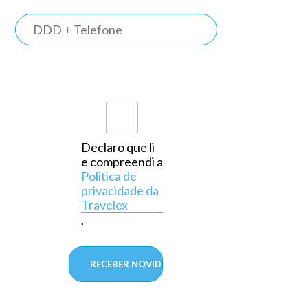
TRAVELEX
BANK
Somos o
primeiro
banco do
país a
Declaro que li
e compreendi a
operar
Politica de
exclusivamente
privacidade da
Travelex
em
.
câmbio,
aprovado
pelo
Banco