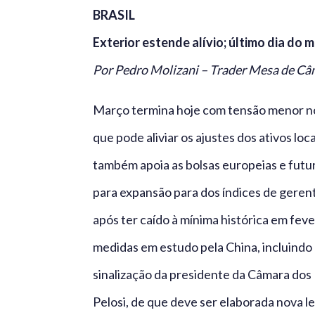
BRASIL
Exterior estende alívio; último dia do
Por Pedro Molizani – Trader Mesa de C
Março termina hoje com tensão menor no
que pode aliviar os ajustes dos ativos loca
também apoia as bolsas europeias e futu
para expansão para dos índices de gerent
após ter caído à mínima histórica em fe
medidas em estudo pela China, incluindo 
sinalização da presidente da Câmara do
Pelosi, de que deve ser elaborada nova l