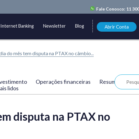
Fale Conosco:
11 30
Internet Banking
Newsletter
Blog
Abrir Conta
dia do mês tem disputa na PTAX no câmbio...
vestimento
Operações financeiras
Resumo
is lidos
tem disputa na PTAX no