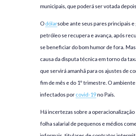
municipais, que poderá ser votada depoi
O
dólar
sobe ante seus pares principais 
petróleo se recupera e avança, após recu
se beneficiar do bom humor de fora. Mas o
causa da disputa técnica em torno da taxa
que servirá amanhã para os ajustes de co
fim de mês e do 1º trimestre. O ambiente 
infectados por
covid-19
no País.
Há incertezas sobre a operacionalização 
folha salarial de pequenos e médios come
informais, titulares de contratos inter