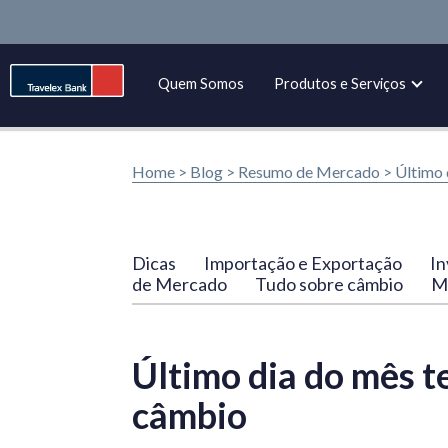
Quem Somos
Produtos e Serviços
Home >
Blog
>
Resumo de Mercado
>
Último 
Dicas
Importação e Exportação
In
de Mercado
Tudo sobre câmbio
Ma
Último dia do mês 
câmbio