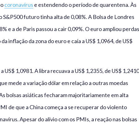
do
coronavírus
e estendendo o período de quarentena. Às
o S&P500 futuro tinha alta de 0,08%. A Bolsa de Londres
8% e a de Paris passou a cair 0,09%. O euro ampliou perda
 da inflação da zona do euro e caía a US$ 1,0964, de US$
 a US$ 1,0981. A libra recuava a US$ 1,2355, de US$ 1,241
 que mede a variação dólar em relação a outras moedas
 As bolsas asiáticas fecharam majoritariamente em alta
 PMI de que a China começa a se recuperar do violento
vírus. Apesar do alívio com os PMIs, a reação nas bolsas