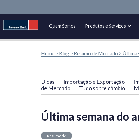
Quem Somos
Produtos e Serviços
Home >
Blog
>
Resumo de Mercado
>
Última 
Dicas
Importação e Exportação
In
de Mercado
Tudo sobre câmbio
Ma
Última semana do an
Resumo de