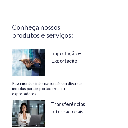
Central do
Brasil.
Segurança,
Conheça nossos
confiabilidade
produtos e serviços:
e
conveniência
são nossos
Importação e
Exportação
diferenciais.
No
Travelex
Pagamentos internacionais em diversas
Bank,
moedas para importadores ou
exportadores.
geramos
negócios
Transferências
Internacionais
rentáveis
e de valor.