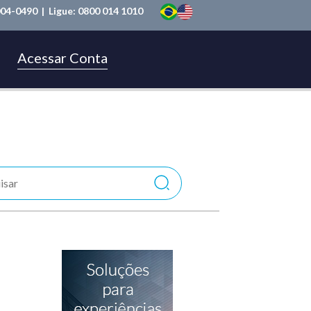
004-0490
| Ligue:
0800 014 1010
Acessar Conta
a