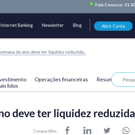
Fale Conosco:
11 3
Internet Banking
Newsletter
Blog
Abrir Conta
semana do ano deve ter liquidez reduzida...
vestimento
Operações financeiras
Resumo
is lidos
o deve ter liquidez reduzid
Compartilhe: