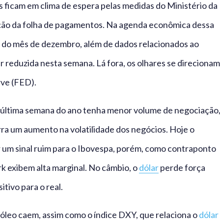
 ficam em clima de espera pelas medidas do Ministério da
ção da folha de pagamentos. Na agenda econômica dessa
do mês de dezembro, além de dados relacionados ao
ar reduzida nesta semana. Lá fora, os olhares se direcionam
rve (FED).
a última semana do ano tenha menor volume de negociação
rra um aumento na volatilidade dos negócios. Hoje o
 um sinal ruim para o Ibovespa, porém, como contraponto
rk exibem alta marginal. No câmbio, o
dólar
perde força
tivo para o real.
róleo caem, assim como o índice DXY, que relaciona o
dólar