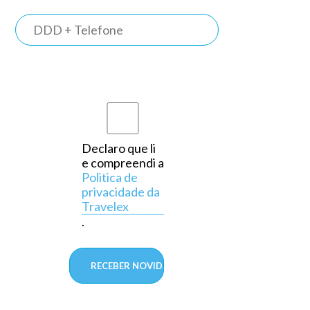
TRAVELEX
BANK
Somos o
primeiro
banco do
país a
Declaro que li
,
e compreendi a
operar
Politica de
exclusivamente
privacidade da
Travelex
em
.
câmbio,
aprovado
pelo
Banco