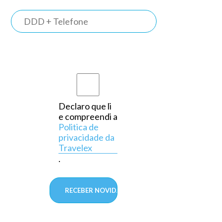
TRAVELEX
BANK
Somos o
primeiro
s
banco do
país a
Declaro que li
e compreendi a
operar
Politica de
exclusivamente
privacidade da
Travelex
em
.
câmbio,
aprovado
pelo
Banco