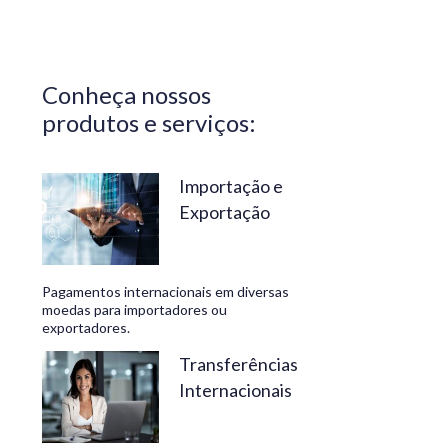
Central do
Brasil.
Segurança,
Conheça nossos
confiabilidade
produtos e serviços:
e
conveniência
são nossos
Importação e
Exportação
diferenciais.
No
Travelex
Pagamentos internacionais em diversas
Bank,
moedas para importadores ou
exportadores.
geramos
negócios
Transferências
Internacionais
rentáveis
e de valor.