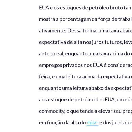
EUA e os estoques de petróleo bruto ta
mostra a porcentagem da força de traba
ativamente. Dessa forma, uma taxa abai
expectativa de alta nos juros futuros, l
ante o real, enquanto uma taxa acima do 
empregos privados nos EUA é considerado 
feira, e uma leitura acima da expectativa
enquanto uma leitura abaixo da expecta
aos estoque de petróleo dos EUA, um núm
commodity, o que tende a elevar seu preç
em função da alta do
dólar
e dos juros do