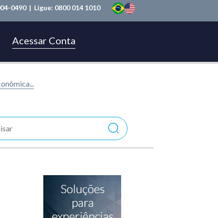
004-0490
| Ligue:
0800 014 1010
Acessar Conta
onômica...