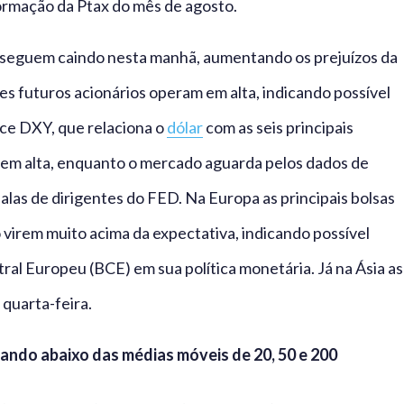
formação da Ptax do mês de agosto.
o seguem caindo nesta manhã, aumentando os prejuízos da
ces futuros acionários operam em alta, indicando possível
ice DXY, que relaciona o
dólar
com as seis principais
m em alta, enquanto o mercado aguarda pelos dados de
las de dirigentes do FED. Na Europa as principais bolsas
 virem muito acima da expectativa, indicando possível
al Europeu (BCE) em sua política monetária. Já na Ásia as
quarta-feira.
ando abaixo das médias móveis de 20, 50 e 200