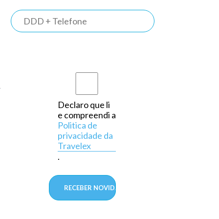
TRAVELEX
BANK
Somos o
primeiro
banco do
r
país a
Declaro que li
e compreendi a
operar
Politica de
exclusivamente
privacidade da
Travelex
em
.
câmbio,
aprovado
pelo
Banco