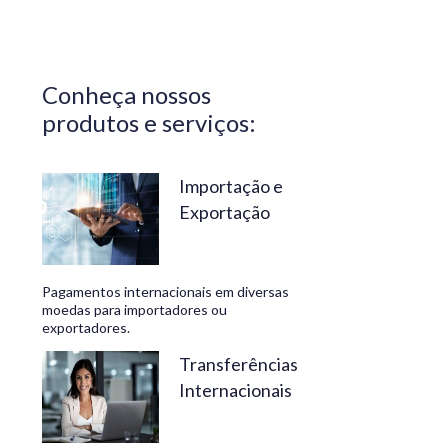
Central do
Brasil.
Segurança,
Conheça nossos
confiabilidade
produtos e serviços:
e
conveniência
são nossos
Importação e
Exportação
diferenciais.
No
Travelex
Pagamentos internacionais em diversas
Bank,
moedas para importadores ou
exportadores.
geramos
negócios
Transferências
Internacionais
rentáveis
e de valor.