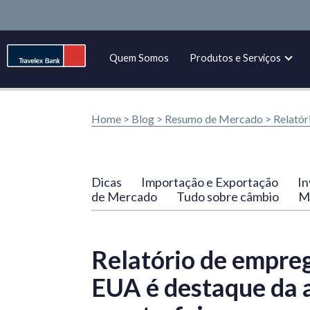
Quem Somos
Produtos e Serviços
Home >
Blog
>
Resumo de Mercado
>
Relatór
Dicas
Importação e Exportação
In
de Mercado
Tudo sobre câmbio
Ma
Relatório de empreg
EUA é destaque da 