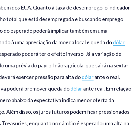
mbém dos EUA. Quanto à taxa de desemprego, o indicador
lho total que está desempregada e buscando emprego
xo do esperado poderá implicar também em uma
evando à uma apreciação da moeda local e queda do
dólar
esperado poderá ter o efeito inverso. Já a variação de
uma prévia do payroll não-agrícola, que sairá na sexta-
 deverá exercer pressão para alta do
dólar
ante o real,
tiva poderá promover queda do
dólar
ante real. Em relação
ero abaixo da expectativa indica menor oferta da
o. Além disso, os juros futuros podem ficar pressionados
s Treasuries, enquanto no câmbio é esperado uma alta na