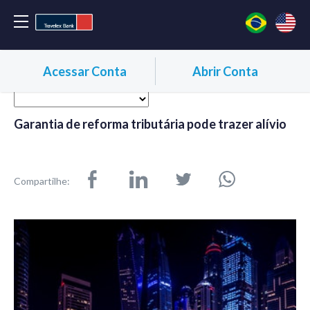
Acessar Conta
Abrir Conta
Garantia de reforma tributária pode trazer alívio
Compartilhe: