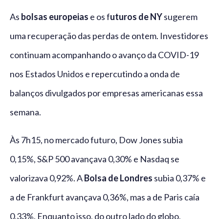
As
bolsas europeias
e os f
uturos de NY
sugerem
uma recuperação das perdas de ontem. Investidores
continuam acompanhando o avanço da COVID-19
nos Estados Unidos e repercutindo a onda de
balanços divulgados por empresas americanas essa
semana.
Às 7h15, no mercado futuro, Dow Jones subia
0,15%, S&P 500 avançava 0,30% e Nasdaq se
valorizava 0,92%. A
Bolsa de Londres
subia 0,37% e
a de Frankfurt avançava 0,36%, mas a de Paris caía
0,33%. Enquanto isso, do outro lado do globo,