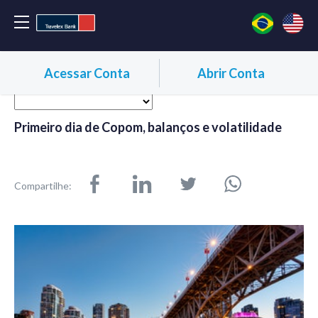
Acessar Conta
Abrir Conta
Primeiro dia de Copom, balanços e volatilidade
Compartilhe: