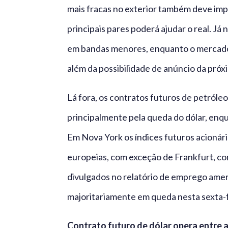
mais fracas no exterior também deve imp
principais pares poderá ajudar o real. J
em bandas menores, enquanto o mercado 
além da possibilidade de anúncio da pró
Lá fora, os contratos futuros de petról
principalmente pela queda do dólar, enqu
Em Nova York os índices futuros acionári
europeias, com exceção de Frankfurt, c
divulgados no relatório de emprego ameri
majoritariamente em queda nesta sexta-f
Contrato futuro de dólar opera entre 