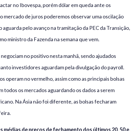
actar no Ibovespa, porém dólar em queda ante os
á no mercado de juros poderemos observar uma oscilação
aguarda pelo avanço na tramitação da PEC da Transição,
ximo ministro da Fazenda na semana que vem.
eo negociam no positivo nesta manhã, sendo ajudados
anto investidores aguardam pela divulgação do payroll.
os operam no vermelho, assim como as principais bolsas
om todos os mercados aguardando os dados a serem
cano. Na Ásia não foi diferente, as bolsas fecharam
eira.
as médias de preços de fechamento dos últimos 20, 50 e