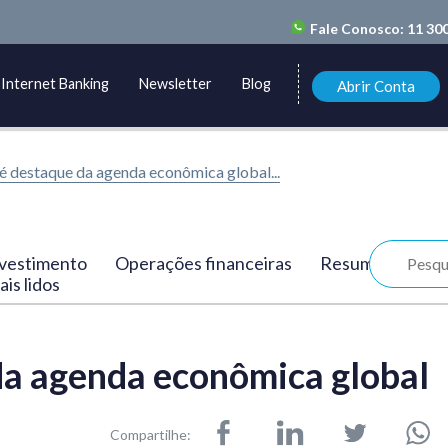
Fale Conosco:
11 30
Internet Banking
Newsletter
Blog
Abrir Conta
 é destaque da agenda econômica global...
vestimento
Operações financeiras
Resumo
is lidos
da agenda econômica global
Compartilhe: