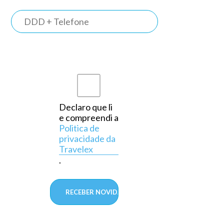
TRAVELEX
BANK
Somos o
primeiro
banco do
país a
Declaro que li
e compreendi a
operar
Politica de
exclusivamente
privacidade da
Travelex
em
.
câmbio,
aprovado
pelo
Banco