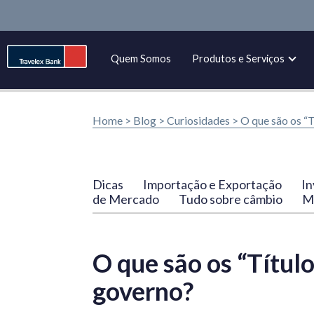
Quem Somos
Produtos e Serviços
Home >
Blog
>
Curiosidades
>
O que são os “T
Dicas
Importação e Exportação
In
de Mercado
Tudo sobre câmbio
Ma
O que são os “Títul
governo?