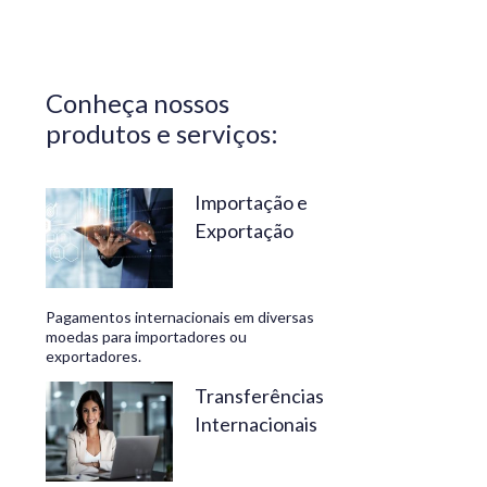
Central do
Brasil.
Segurança,
Conheça nossos
confiabilidade
produtos e serviços:
e
conveniência
são nossos
Importação e
Exportação
diferenciais.
No
Travelex
Pagamentos internacionais em diversas
Bank,
moedas para importadores ou
exportadores.
geramos
negócios
Transferências
Internacionais
rentáveis
e de valor.