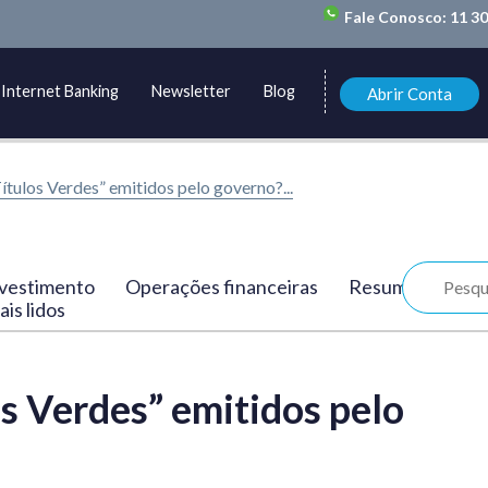
Fale Conosco:
11 3
Internet Banking
Newsletter
Blog
Abrir Conta
ítulos Verdes” emitidos pelo governo?...
vestimento
Operações financeiras
Resumo
is lidos
os Verdes” emitidos pelo