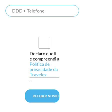
TRAVELEX
BANK
Somos o
primeiro
banco do
país a
Declaro que li
e compreendi a
operar
Politica de
exclusivamente
privacidade da
Travelex
em
.
câmbio,
aprovado
pelo
Banco