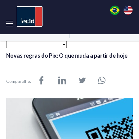
Acessar Conta
Abrir Conta
Novas regras do Pix: O que muda a partir de hoje
Compartilhe: