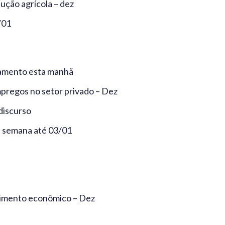
ção agrícola – dez
/01
iamento esta manhã
mpregos no setor privado – Dez
discurso
– semana até 03/01
timento econômico – Dez