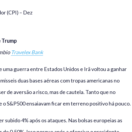
or (CPI) – Dez
e Trump
âmbio
Travelex Bank
 uma guerra entre Estados Unidos e Irã voltou a ganhar
 mísseis duas bases aéreas com tropas americanas no
ser de aversão a risco, mas de cautela. Tanto que no
 o S&P500 ensaiavam ficar em terreno positivo há pouco.
er subido 4% após os ataques. Nas bolsas europeias as
de 0,50%. Isso porque após a ofensiva o presidente