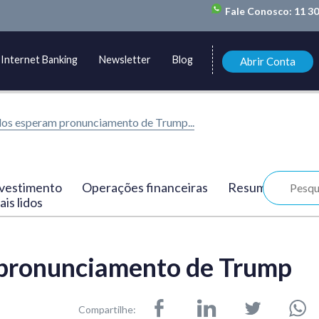
Fale Conosco:
11 3
Internet Banking
Newsletter
Blog
Abrir Conta
os esperam pronunciamento de Trump...
vestimento
Operações financeiras
Resumo
is lidos
pronunciamento de Trump
Compartilhe: