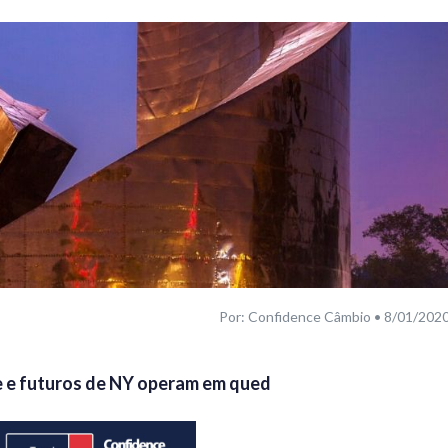
Por: Confidence Câmbio • 8/01/202
e e futuros de NY operam em qued