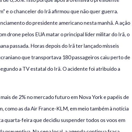
” e o chanceler do Irã afirmou que não quer guerra.
nciamento do presidente americano nesta manhã. A ação
m drone pelos EUA matar o principal líder militar do Irã, o
mana passada. Horas depois do Irã ter lançado mísseis
ucraniano que transportava 180 passageiros caiu perto de
segundo a TV estatal do Irã. O acidente foi atribuído a
mais de 2% no mercado futuro em Nova York e papéis de
m, como as da Air France-KLM, em meio também à notícia
a quarta-feira que decidiu suspender todos os voos em
a preventiva. Na cena local, a agenda continua fraca,