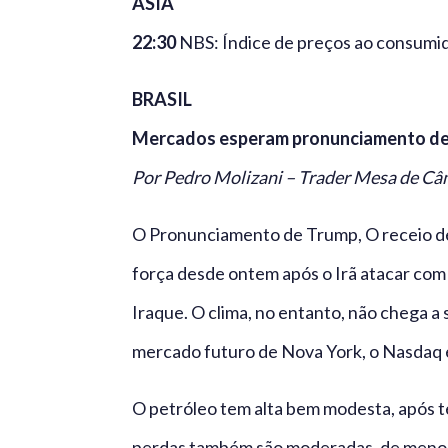
ÁSIA
22:30
NBS: Índice de preços ao consumid
BRASIL
Mercados esperam pronunciamento d
Por Pedro Molizani – Trader Mesa de C
O Pronunciamento de Trump, O receio de
força desde ontem após o Irã atacar com
Iraque. O clima, no entanto, não chega a 
mercado futuro de Nova York, o Nasdaq e
O petróleo tem alta bem modesta, após t
perdas também são moderadas, de menos 