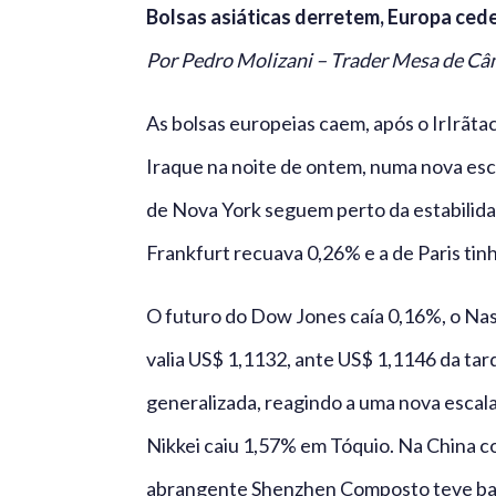
Bolsas asiáticas derretem, Europa ced
Por Pedro Molizani – Trader Mesa de C
As bolsas europeias caem, após o IrIrãta
Iraque na noite de ontem, numa nova esc
de Nova York seguem perto da estabilidad
Frankfurt recuava 0,26% e a de Paris tin
O futuro do Dow Jones caía 0,16%, o Nas
valia US$ 1,1132, ante US$ 1,1146 da tar
generalizada, reagindo a uma nova escal
Nikkei caiu 1,57% em Tóquio. Na China c
abrangente Shenzhen Composto teve bai