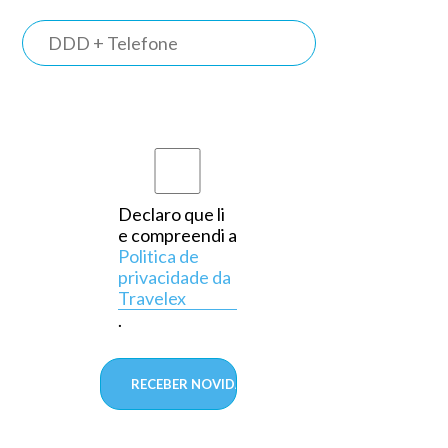
TRAVELEX
BANK
Somos o
primeiro
banco do
país a
Declaro que li
e compreendi a
operar
Politica de
exclusivamente
privacidade da
Travelex
em
.
câmbio,
aprovado
pelo
Banco