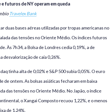
e e futuros de NY operam em queda
âmbio
Travelex Bank
car duas bases aéreas utilizadas por tropas americanas no
alada das tensões no Oriente Médio. Os índices futuros
e. Às 7h34, a Bolsa de Londres cedia 0,19%, a de
ha desvalorização de caía 0,26%.
daq tinha alta de 0,02% e S&P 500 subia 0,05%. O euro
de de ontem. As bolsas asiáticas fecharam em baixa
ada das tensões no Oriente Médio. No Japão, o índice
ontinental, o Xangai Composto recuou 1,22%, e o menos
xa de 1,24%.