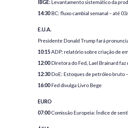
IBGE:
Levantamento sistemático da produ
14:30
BC: fluxo cambial semanal – até 03
E.U.A.
Presidente Donald Trump fará pronunc
10:15
ADP: relatório sobre criação de e
12:00
Diretora do Fed, Lael Brainard faz 
12:30
DoE: Estoques de petróleo bruto 
16:00
Fed divulga Livro Bege
EURO
07:00
Comissão Europeia: Índice de sen