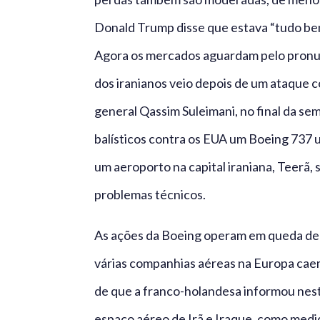
Donald Trump disse que estava “tudo bem
Agora os mercados aguardam pelo pronu
dos iranianos veio depois de um ataque co
general Qassim Suleimani, no final da se
balísticos contra os EUA um Boeing 737 
um aeroporto na capital iraniana, Teerã, 
problemas técnicos.
As ações da Boeing operam em queda de 
várias companhias aéreas na Europa cae
de que a franco-holandesa informou nest
espaço aéreo de Irã e Iraque, como medid