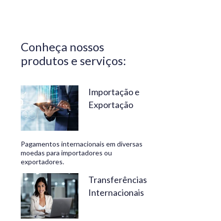
Central do
Brasil.
Segurança,
Conheça nossos
confiabilidade
produtos e serviços:
e
conveniência
são nossos
Importação e
Exportação
diferenciais.
No
Travelex
Pagamentos internacionais em diversas
Bank,
moedas para importadores ou
exportadores.
geramos
negócios
Transferências
Internacionais
rentáveis
e de valor.