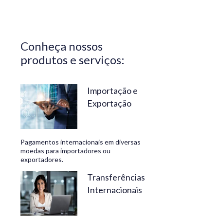
Central do
Brasil.
Segurança,
Conheça nossos
confiabilidade
produtos e serviços:
e
conveniência
são nossos
Importação e
Exportação
diferenciais.
No
Travelex
Pagamentos internacionais em diversas
Bank,
moedas para importadores ou
exportadores.
geramos
negócios
Transferências
Internacionais
rentáveis
e de valor.