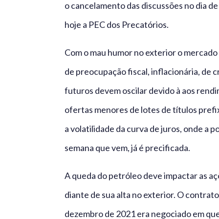
o cancelamento das discussões no dia de
hoje a PEC dos Precatórios.
Com o mau humor no exterior o mercado l
de preocupação fiscal, inflacionária, de 
futuros devem oscilar devido à aos rend
ofertas menores de lotes de títulos pref
a volatilidade da curva de juros, onde a 
semana que vem, já é precificada.
A queda do petróleo deve impactar as açõe
diante de sua alta no exterior. O contra
dezembro de 2021 era negociado em qued