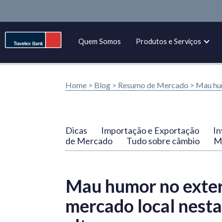
Quem Somos
Produtos e Serviços
Home >
Blog
>
Resumo de Mercado
>
Mau hum
Dicas
Importação e Exportação
In
de Mercado
Tudo sobre câmbio
Ma
Mau humor no exter
mercado local nesta