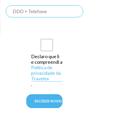
TRAVELEX
BANK
Somos o
primeiro
banco do
país a
Declaro que li
e compreendi a
operar
Politica de
exclusivamente
privacidade da
Travelex
em
.
câmbio,
aprovado
pelo
Banco