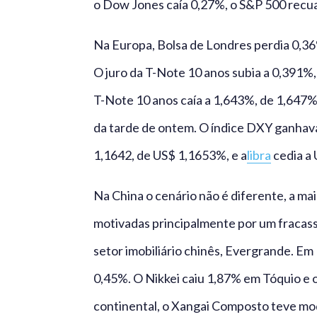
o Dow Jones caía 0,27%, o S&P 500 recu
Na Europa, Bolsa de Londres perdia 0,36%
O juro da T-Note 10 anos subia a 0,391%,
T-Note 10 anos caía a 1,643%, de 1,647%
da tarde de ontem. O índice DXY ganhav
1,1642, de US$ 1,1653%, e a
libra
cedia a 
Na China o cenário não é diferente, a mai
motivadas principalmente por um fracass
setor imobiliário chinês, Evergrande. E
0,45%. O Nikkei caiu 1,87% em Tóquio e 
continental, o Xangai Composto teve mod