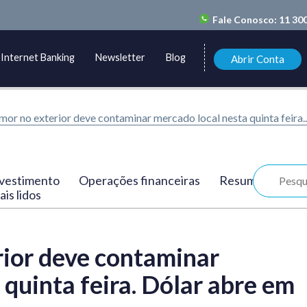
Fale Conosco:
11 30
Internet Banking
Newsletter
Blog
Abrir Conta
or no exterior deve contaminar mercado local nesta quinta feira...
vestimento
Operações financeiras
Resumo
is lidos
ior deve contaminar
 quinta feira. Dólar abre em