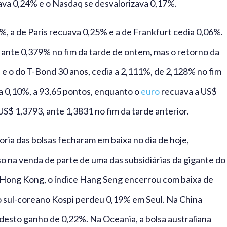
ava 0,24% e o Nasdaq se desvalorizava 0,17%.
, a de Paris recuava 0,25% e a de Frankfurt cedia 0,06%.
 ante 0,379% no fim da tarde de ontem, mas o retorno da
 e o do T-Bond 30 anos, cedia a 2,111%, de 2,128% no fim
a 0,10%, a 93,65 pontos, enquanto o
euro
recuava a US$
US$ 1,3793, ante 1,3831 no fim da tarde anterior.
oria das bolsas fecharam em baixa no dia de hoje,
o na venda de parte de uma das subsidiárias da gigante do
m Hong Kong, o índice Hang Seng encerrou com baixa de
o sul-coreano Kospi perdeu 0,19% em Seul. Na China
esto ganho de 0,22%. Na Oceania, a bolsa australiana