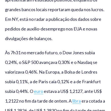
grandes bancos locais reportaram queda nos lucros.
Em NY, está no radar a publicação dos dados sobre
pedidos de auxílio-desemprego nos EUA e novas
divulgações de balanços.
Às 7h31 no mercado futuro, o Dow Jones subia
0,24%, o S&P 500 avançava 0,30% e o Nasdaq se
valorizava 0,46%. Na Europa, a Bolsa de Londres
subia 0,11%, a de Paris caía 0,12% e a de Frankfurt
subia 0,44%. O
euro
estava a US$ 1,2127, ante US$
1,2122 no fim da tarde de ontem. A
libra
era cotada a
US$ 1,3826, de US$ 1,3830 no fim da tarde de ontem.