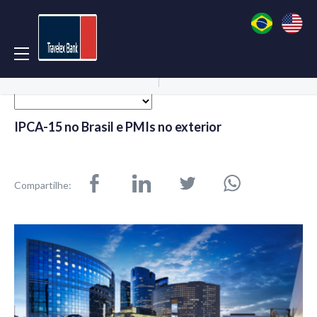
Acessar Conta
Abrir Conta
IPCA-15 no Brasil e PMIs no exterior
Compartilhe: