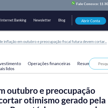
Fale Conosco:
11 3
Internet Banking
Newsletter
Blog
Abrir Conta
e inflação em outubro e preocupação fiscal futura devem cortar...
vestimento
Operações financeiras
Resumo
is lidos
em outubro e preocupação
 cortar otimismo gerado pela