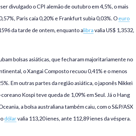
 ser divulgado o CPI alemão de outubro em 4,5%, o mais
0,57%, Paris caía 0,20% e Frankfurt subia 0,03%. O
euro
1596 da tarde de ontem, enquanto a
libra
valia US$ 1,3532,
ubam bolsas asiáticas, que fecharam majoritariamente no
ontinental, o Xangai Composto recuou 0,41% e o menos
. Em outras partes da região asiática, o japonês Nikkei
-coreano Kospi teve queda de 1,09% em Seul. Já o Hang
eania, a bolsa australiana também caiu, com o S&P/ASX
 o
dólar
valia 113,20 ienes, ante 112,89 ienes da véspera.
________________________________________________________________