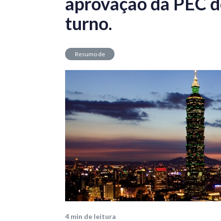
aprovação da PEC d
turno.
Resumo de
Mercado
4
min de leitura