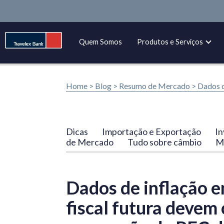
Quem Somos
Produtos e Serviços
Home >
Blog
>
Resumo de Mercado
>
Dados d
Dicas
Importação e Exportação
In
de Mercado
Tudo sobre câmbio
Ma
Dados de inflação 
fiscal futura devem