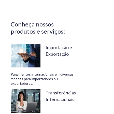
Central do
Brasil.
Segurança,
Conheça nossos
confiabilidade
produtos e serviços:
e
conveniência
são nossos
Importação e
Exportação
diferenciais.
No
Travelex
Pagamentos internacionais em diversas
Bank,
moedas para importadores ou
exportadores.
geramos
negócios
Transferências
Internacionais
rentáveis
e de valor.