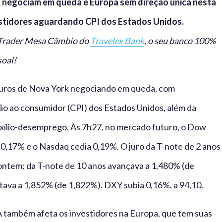
 negociam em queda e Europa sem direção única nesta
stidores aguardando CPI dos Estados Unidos.
– Trader Mesa Câmbio do
Travelex Bank
, o seu banco 100%
soal!
uturos de Nova York negociando em queda, com
ão ao consumidor (CPI) dos Estados Unidos, além da
uxílio-desemprego. Às 7h27, no mercado futuro, o Dow
,17% e o Nasdaq cedia 0,19%. O juro da T-note de 2 anos
 ontem; da T-note de 10 anos avançava a 1,480% (de
ava a 1,852% (de 1,822%). DXY subia 0,16%, a 94,10.
A também afeta os investidores na Europa, que tem suas