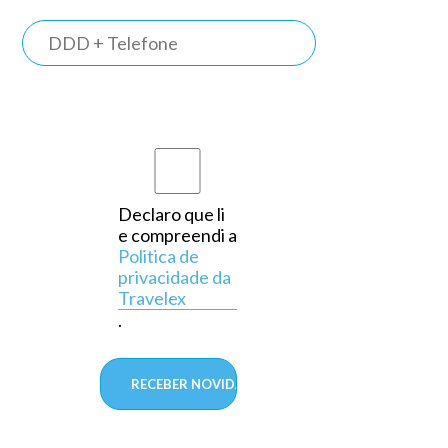
TRAVELEX
BANK
Somos o
primeiro
banco do
país a
Declaro que li
e compreendi a
operar
Politica de
exclusivamente
privacidade da
Travelex
em
.
câmbio,
aprovado
pelo
Banco