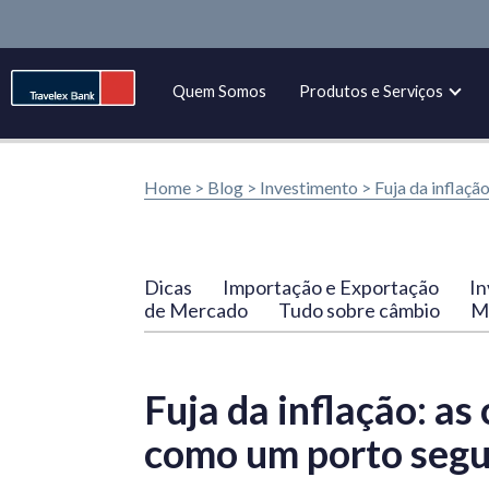
Quem Somos
Produtos e Serviços
Home >
Blog
>
Investimento
>
Fuja da inflaçã
Dicas
Importação e Exportação
In
de Mercado
Tudo sobre câmbio
Ma
Fuja da inflação: a
como um porto seg