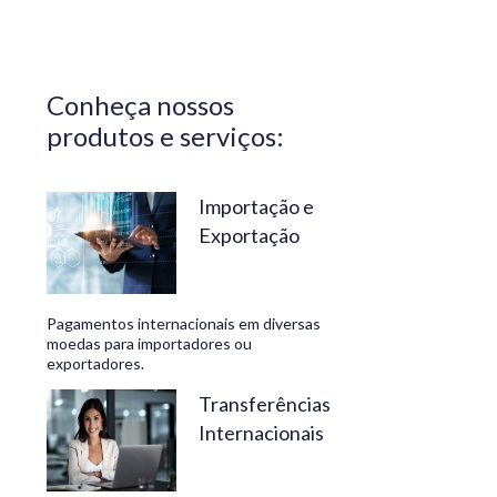
Central do
Brasil.
Segurança,
Conheça nossos
confiabilidade
produtos e serviços:
e
conveniência
são nossos
Importação e
Exportação
diferenciais.
No
Travelex
Pagamentos internacionais em diversas
Bank,
moedas para importadores ou
exportadores.
geramos
negócios
Transferências
Internacionais
rentáveis
e de valor.