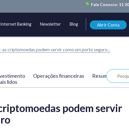
Fale Conosco:
11 3
Internet Banking
Newsletter
Blog
Abrir Conta
o: as criptomoedas podem servir como um porto seguro...
vestimento
Operações financeiras
Resumo
is lidos
s criptomoedas podem servir
uro