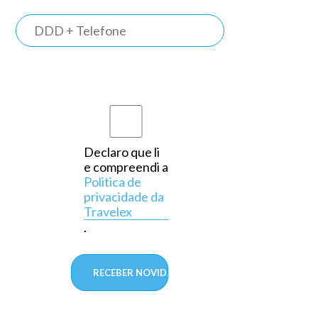
TRAVELEX
BANK
Somos o
primeiro
banco do
país a
Declaro que li
e compreendi a
operar
Politica de
exclusivamente
privacidade da
Travelex
em
.
câmbio,
aprovado
pelo
Banco