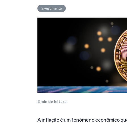
Investimento
3
min de leitura
A inflação é um fenômeno econômico que