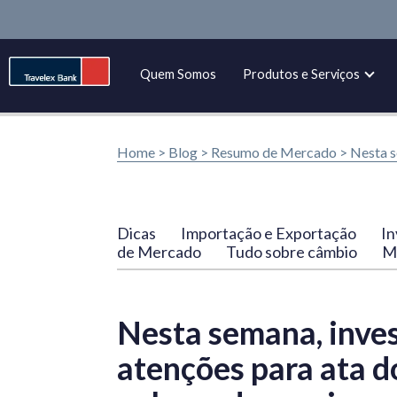
Quem Somos
Produtos e Serviços
Home >
Blog
>
Resumo de Mercado
>
Nesta s
Dicas
Importação e Exportação
In
de Mercado
Tudo sobre câmbio
Ma
Nesta semana, inves
atenções para ata d