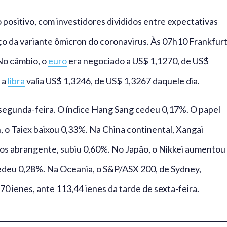
 positivo, com investidores divididos entre expectativas
ço da variante ômicron do coronavirus. Às 07h10 Frankfur
No câmbio, o
euro
era negociado a US$ 1,1270, de US$
 a
libra
valia US$ 1,3246, de US$ 1,3267 daquele dia.
 segunda-feira. O índice Hang Sang cedeu 0,17%. O papel
o Taiex baixou 0,33%. Na China continental, Xangai
s abrangente, subiu 0,60%. No Japão, o Nikkei aumentou
 cedeu 0,28%. Na Oceania, o S&P/ASX 200, de Sydney,
,70 ienes, ante 113,44 ienes da tarde de sexta-feira.
________________________________________________________________