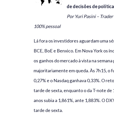
de decisões de polític
Por Yuri Pasini – Trad
100% pessoal
Lá fora os investidores aguardam uma sér
BCE, BoE e Benxico. Em Nova York os ín
os ganhos do mercado à vista na semana 
majoritariamente em queda. Às 7h15, o 
0,27% e o Nasdaq ganhava 0,33%. O retor
tarde de sexta, enquanto o da T-note de
anos subia a 1,861%, ante 1,883%. O DXY
tarde de sexta.