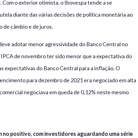
 Com o exterior otimista, o Ibovespa tende a se
tela diante das várias decisões de política monetária ao
 de câmbio e de juros.
 deve adotar menor agressividade do Banco Central no
 IPCA de novembro ter sido menor que a expectativa do
as expectativas do Banco Central para a inflação. O
vencimento para dezembro de 2021 era negociado em alta
comercial negociava em queda de 0,12% neste mesmo
 no positivo, com investidores aguardando uma série