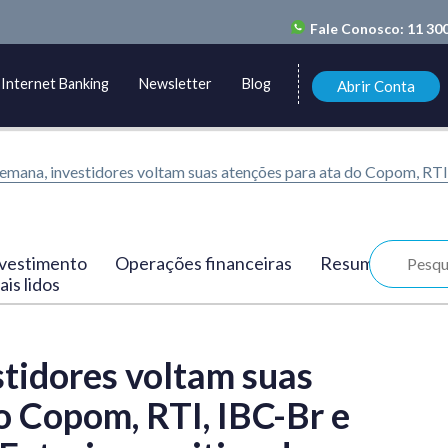
Fale Conosco:
11 30
Internet Banking
Newsletter
Blog
Abrir Conta
emana, investidores voltam suas atenções para ata do Copom, RTI,.
vestimento
Operações financeiras
Resumo
is lidos
tidores voltam suas
o Copom, RTI, IBC-Br e