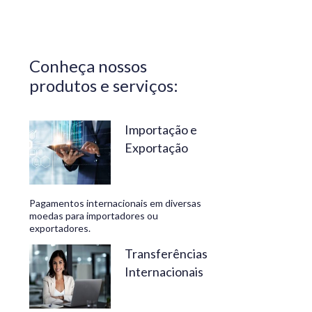
Central do
Brasil.
Segurança,
Conheça nossos
confiabilidade
produtos e serviços:
e
conveniência
são nossos
Importação e
Exportação
diferenciais.
No
Travelex
Pagamentos internacionais em diversas
Bank,
moedas para importadores ou
exportadores.
geramos
negócios
Transferências
Internacionais
rentáveis
e de valor.