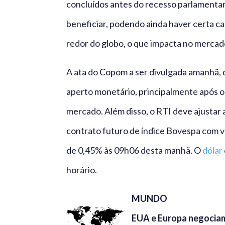
concluídos antes do recesso parlamentar.
beneficiar, podendo ainda haver certa cau
redor do globo, o que impacta no mercado
A ata do Copom a ser divulgada amanhã,
aperto monetário, principalmente após o
mercado. Além disso, o RTI deve ajustar 
contrato futuro de índice Bovespa com 
de 0,45% às 09h06 desta manhã. O
dólar
horário.
MUNDO
EUA e Europa negociam