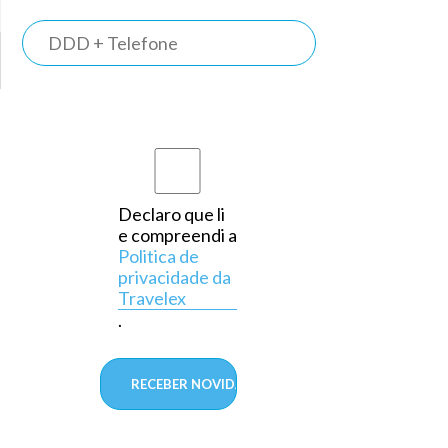
TRAVELEX
BANK
Somos o
primeiro
banco do
país a
Declaro que li
e compreendi a
operar
Politica de
exclusivamente
privacidade da
Travelex
em
.
câmbio,
aprovado
pelo
Banco