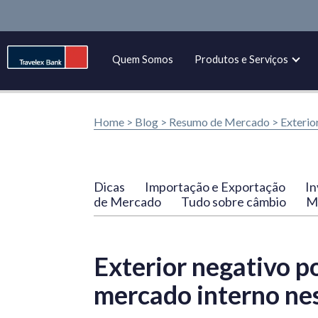
Quem Somos
Produtos e Serviços
Home >
Blog
>
Resumo de Mercado
>
Exterio
Dicas
Importação e Exportação
In
de Mercado
Tudo sobre câmbio
Ma
Exterior negativo p
mercado interno nes