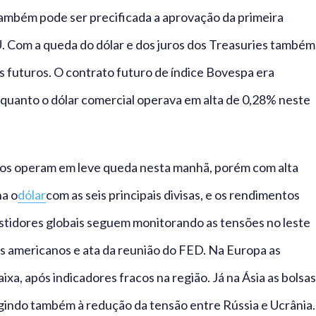
também pode ser precificada a aprovação da primeira
U. Com a queda do dólar e dos juros dos Treasuries também
s futuros. O contrato futuro de índice Bovespa era
quanto o dólar comercial operava em alta de 0,28% neste
rios operam em leve queda nesta manhã, porém com alta
na o
dólar
com as seis principais divisas, e os rendimentos
stidores globais seguem monitorando as tensões no leste
americanos e ata da reunião do FED. Na Europa as
xa, após indicadores fracos na região. Já na Ásia as bolsas
agindo também à redução da tensão entre Rússia e Ucrânia.