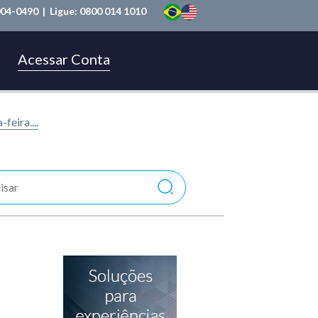
004-0490
| Ligue:
0800 014 1010
Acessar Conta
feira....