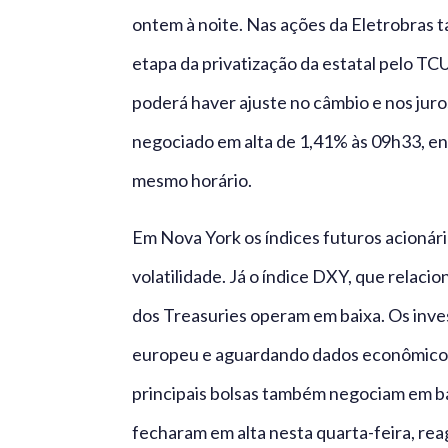
ontem à noite. Nas ações da Eletrobras 
etapa da privatização da estatal pelo TC
poderá haver ajuste no câmbio e nos juro
negociado em alta de 1,41% às 09h33, en
mesmo horário.
Em Nova York os índices futuros acioná
volatilidade. Já o índice DXY, que relacio
dos Treasuries operam em baixa. Os inve
europeu e aguardando dados econômicos 
principais bolsas também negociam em bai
fecharam em alta nesta quarta-feira, re