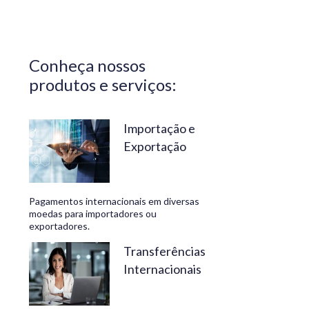
Central do
Brasil.
Segurança,
Conheça nossos
confiabilidade
produtos e serviços:
e
conveniência
são nossos
Importação e
Exportação
diferenciais.
No
Travelex
Pagamentos internacionais em diversas
Bank,
moedas para importadores ou
exportadores.
geramos
negócios
Transferências
Internacionais
rentáveis
e de valor.