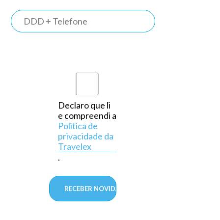
TRAVELEX
BANK
Somos o
primeiro
banco do
país a
Declaro que li
e compreendi a
operar
Politica de
exclusivamente
privacidade da
Travelex
em
.
câmbio,
aprovado
pelo
Banco