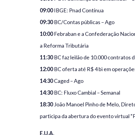
09:00
IBGE: Pnad Contínua
09:30
BC/Contas públicas – Ago
10:00
Febraban e a Confederação Naciona
a Reforma Tributária
11:30
BC faz leilão de 10.000 contratos 
12:00
BC oferta até R$ 4 bi em operaçõ
14:30
Caged – Ago
14:30
BC: Fluxo Cambial – Semanal
18:30
João Manoel Pinho de Melo, Direto
participa da abertura do evento virtual 
E.U.A.