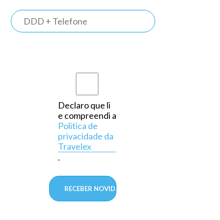
TRAVELEX
BANK
e
Somos o
primeiro
banco do
país a
Declaro que li
e compreendi a
operar
Politica de
exclusivamente
privacidade da
Travelex
em
.
câmbio,
aprovado
pelo
Banco