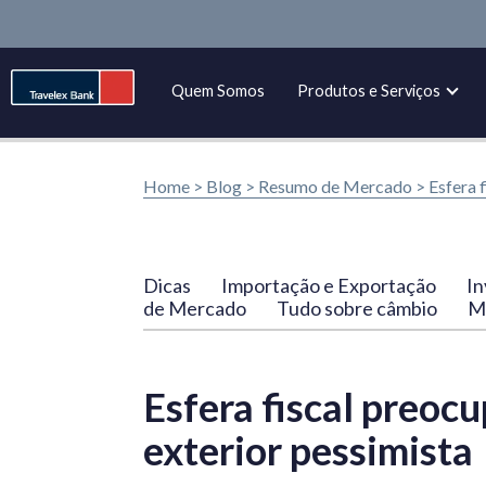
Quem Somos
Produtos e Serviços
Home >
Blog
>
Resumo de Mercado
>
Esfera 
Dicas
Importação e Exportação
In
de Mercado
Tudo sobre câmbio
Ma
Esfera fiscal preoc
exterior pessimista