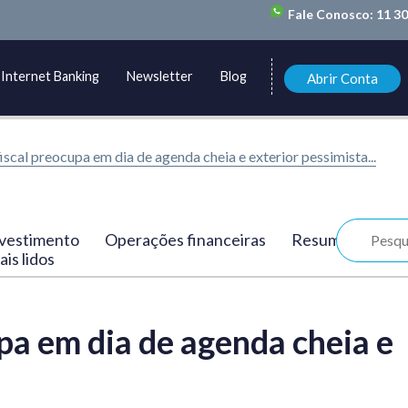
Fale Conosco:
11 3
Internet Banking
Newsletter
Blog
Abrir Conta
fiscal preocupa em dia de agenda cheia e exterior pessimista...
vestimento
Operações financeiras
Resumo
is lidos
upa em dia de agenda cheia e