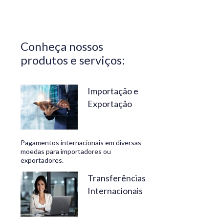
Central do
Brasil.
Segurança,
Conheça nossos
confiabilidade
produtos e serviços:
e
conveniência
são nossos
Importação e
Exportação
diferenciais.
No
Travelex
Pagamentos internacionais em diversas
Bank,
moedas para importadores ou
exportadores.
geramos
negócios
Transferências
Internacionais
rentáveis
e de valor.