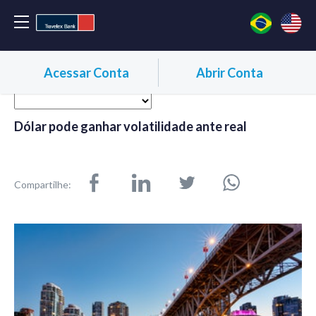
Acessar Conta
Abrir Conta
Dólar pode ganhar volatilidade ante real
Compartilhe: