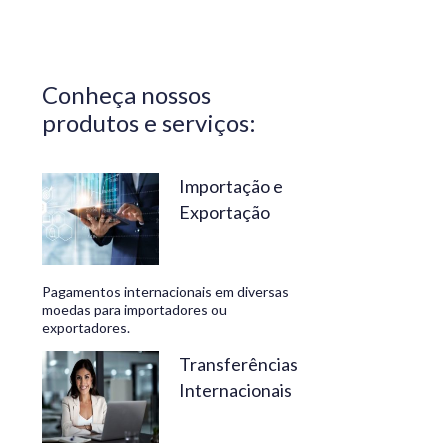
Central do
Brasil.
Segurança,
Conheça nossos
confiabilidade
produtos e serviços:
e
conveniência
são nossos
Importação e
Exportação
diferenciais.
No
Travelex
Pagamentos internacionais em diversas
Bank,
moedas para importadores ou
exportadores.
geramos
negócios
Transferências
Internacionais
rentáveis
e de valor.