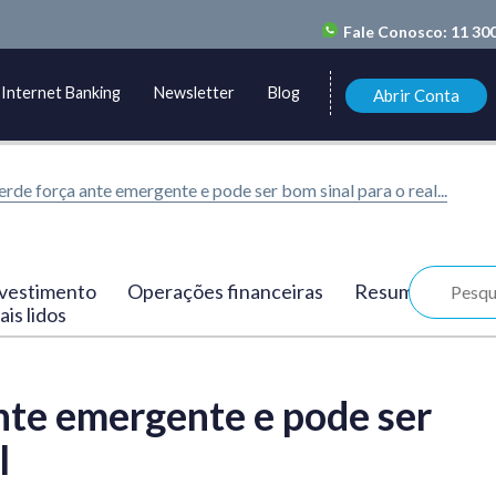
Fale Conosco:
11 30
Internet Banking
Newsletter
Blog
Abrir Conta
erde força ante emergente e pode ser bom sinal para o real...
vestimento
Operações financeiras
Resumo
is lidos
nte emergente e pode ser
l