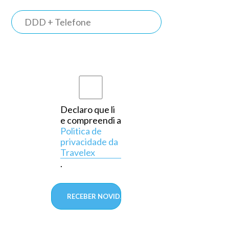
TRAVELEX
BANK
Somos o
primeiro
banco do
país a
Declaro que li
e compreendi a
operar
Politica de
exclusivamente
privacidade da
Travelex
em
.
câmbio,
aprovado
pelo
Banco