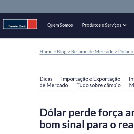
Quem Somos
Produtos e Serviços
Home >
Blog
>
Resumo de Mercado
>
Dólar p
Dicas
Importação e Exportação
In
de Mercado
Tudo sobre câmbio
Ma
Dólar perde força a
bom sinal para o rea