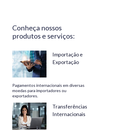
Central do
Brasil.
Segurança,
Conheça nossos
confiabilidade
produtos e serviços:
e
conveniência
são nossos
Importação e
Exportação
diferenciais.
No
Travelex
Pagamentos internacionais em diversas
Bank,
moedas para importadores ou
exportadores.
geramos
negócios
Transferências
Internacionais
rentáveis
e de valor.