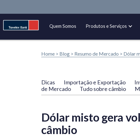
Quem Somos
Produtos e Serviços
Home >
Blog
>
Resumo de Mercado
>
Dólar m
Dicas
Importação e Exportação
In
de Mercado
Tudo sobre câmbio
Ma
Dólar misto gera vo
câmbio