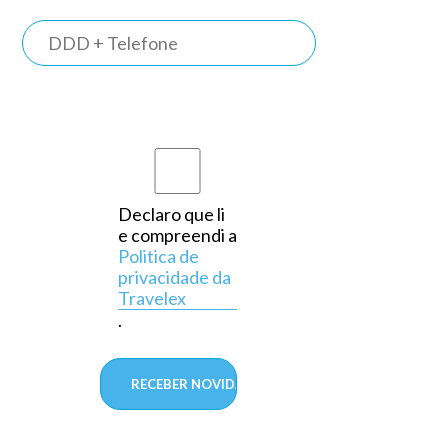
TRAVELEX
BANK
Somos o
primeiro
banco do
país a
Declaro que li
e compreendi a
operar
Politica de
exclusivamente
privacidade da
Travelex
em
.
câmbio,
aprovado
pelo
Banco