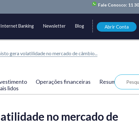
Fale Conosco:
11 3
Internet Banking
Newsletter
Blog
Abrir Conta
isto gera volatilidade no mercado de câmbio...
vestimento
Operações financeiras
Resumo
is lidos
latilidade no mercado de