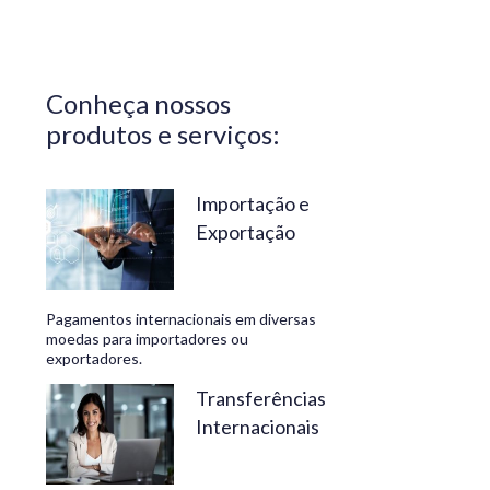
Central do
Brasil.
Segurança,
Conheça nossos
confiabilidade
produtos e serviços:
e
conveniência
são nossos
Importação e
Exportação
diferenciais.
No
Travelex
Pagamentos internacionais em diversas
Bank,
moedas para importadores ou
exportadores.
geramos
negócios
Transferências
Internacionais
rentáveis
e de valor.