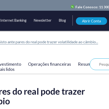
Fale Conosco:
11 30
Internet Banking
Newsletter
Blog
Abrir Conta
isto ante pares do real pode trazer volatilidade ao câmbio...
vestimento
Operações financeiras
Resumo
is lidos
res do real pode trazer
bio