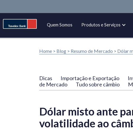
Quem Somos
Produtos e Serviços
Home >
Blog
>
Resumo de Mercado
>
Dólar m
Dicas
Importação e Exportação
In
de Mercado
Tudo sobre câmbio
Ma
Dólar misto ante pa
volatilidade ao câm