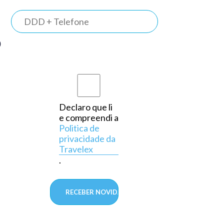
TRAVELEX
BANK
0
Somos o
primeiro
banco do
país a
Declaro que li
e compreendi a
operar
Politica de
exclusivamente
privacidade da
Travelex
em
.
câmbio,
aprovado
pelo
Banco