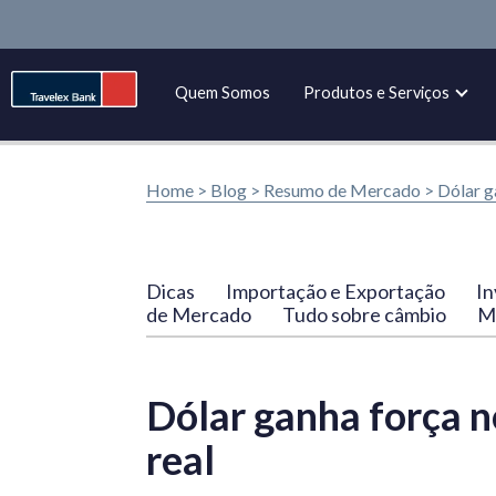
Quem Somos
Produtos e Serviços
Home >
Blog
>
Resumo de Mercado
>
Dólar ga
Dicas
Importação e Exportação
In
de Mercado
Tudo sobre câmbio
Ma
Dólar ganha força n
real