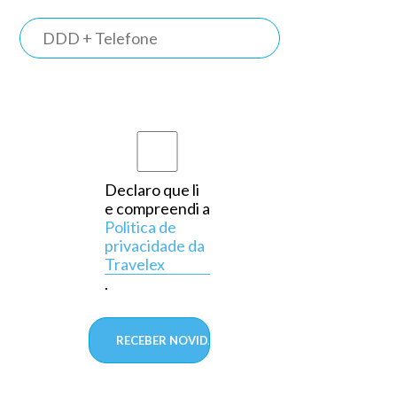
TRAVELEX
BANK
Somos o
primeiro
banco do
país a
Declaro que li
e compreendi a
operar
Politica de
exclusivamente
privacidade da
Travelex
em
.
câmbio,
aprovado
pelo
Banco