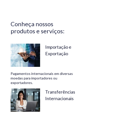
Central do
Brasil.
Segurança,
Conheça nossos
confiabilidade
produtos e serviços:
e
conveniência
são nossos
Importação e
Exportação
diferenciais.
No
Travelex
Pagamentos internacionais em diversas
Bank,
moedas para importadores ou
exportadores.
geramos
negócios
Transferências
Internacionais
rentáveis
e de valor.