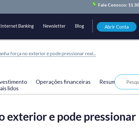
Fale Conosco:
11 3
Internet Banking
Newsletter
Blog
Abrir Conta
nha força no exterior e pode pressionar real...
vestimento
Operações financeiras
Resumo
is lidos
o exterior e pode pressionar