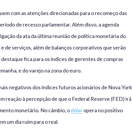
guem com as atenções direcionadas para o recomeço das
eríodo de recesso parlamentar. Além disso, a agenda
lgação da ata da última reunião de política monetária do
 e de serviços, além de balanços corporativos que serão
o destaque fica para os índices de gerentes de compras
emanha, e do varejo na zona do euro.
nais negativos dos índices futuros acionários de Nova York
m reação à percepção de que o Federal Reserve (FED) irá
mento monetário. No câmbio, o
dólar
opera no positivo
m um dia ruim para o real.