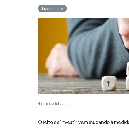
Investimento
4
min de leitura
O jeito de investir vem mudando à medida