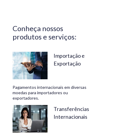
Central do
Brasil.
Segurança,
Conheça nossos
confiabilidade
produtos e serviços:
e
conveniência
são nossos
Importação e
Exportação
diferenciais.
No
Travelex
Pagamentos internacionais em diversas
Bank,
moedas para importadores ou
exportadores.
geramos
negócios
Transferências
Internacionais
rentáveis
e de valor.