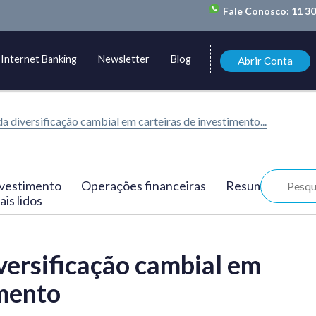
Fale Conosco:
11 3
Internet Banking
Newsletter
Blog
Abrir Conta
a diversificação cambial em carteiras de investimento...
vestimento
Operações financeiras
Resumo
is lidos
versificação cambial em
imento