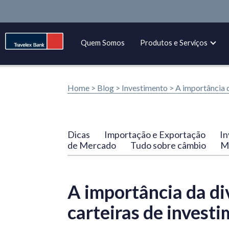
Quem Somos
Produtos e Serviços
Home >
Blog
>
Investimento
>
A importância d
Dicas
Importação e Exportação
In
de Mercado
Tudo sobre câmbio
Ma
A importância da di
carteiras de invest