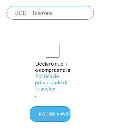
TRAVELEX
BANK
Somos o
primeiro
banco do
país a
Declaro que li
e compreendi a
operar
Politica de
exclusivamente
privacidade da
Travelex
em
.
câmbio,
aprovado
pelo
Banco