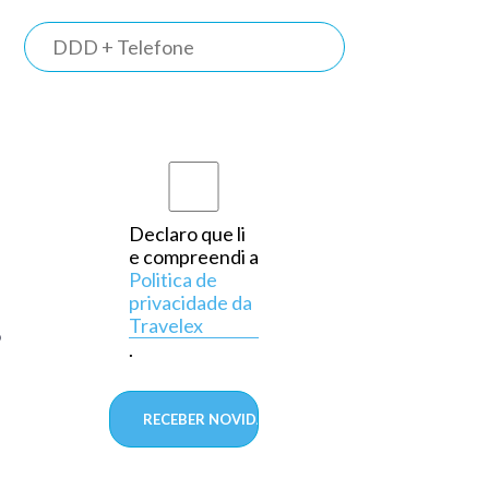
TRAVELEX
BANK
Somos o
primeiro
banco do
país a
Declaro que li
e compreendi a
operar
Politica de
exclusivamente
privacidade da
Travelex
em
o
.
câmbio,
aprovado
pelo
Banco