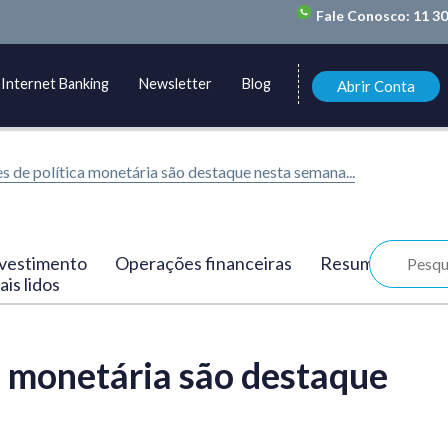
Fale Conosco:
11 3
Internet Banking
Newsletter
Blog
Abrir Conta
s de política monetária são destaque nesta semana...
vestimento
Operações financeiras
Resumo
is lidos
a monetária são destaque