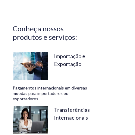
Central do
Brasil.
Segurança,
Conheça nossos
confiabilidade
produtos e serviços:
e
conveniência
são nossos
Importação e
Exportação
diferenciais.
No
Travelex
Pagamentos internacionais em diversas
Bank,
moedas para importadores ou
exportadores.
geramos
negócios
Transferências
Internacionais
rentáveis
e de valor.