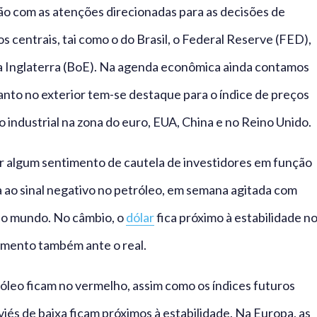
ão com as atenções direcionadas para as decisões de
s centrais, tai como o do Brasil, o Federal Reserve (FED),
 Inglaterra (BoE). Na agenda econômica ainda contamos
anto no exterior tem-se destaque para o índice de preços
industrial na zona do euro, EUA, China e no Reino Unido.
r algum sentimento de cautela de investidores em função
a ao sinal negativo no petróleo, em semana agitada com
elo mundo. No câmbio, o
dólar
fica próximo à estabilidade n
amento também ante o real.
róleo ficam no vermelho, assim como os índices futuros
és de baixa ficam próximos à estabilidade. Na Europa, as