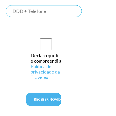
TRAVELEX
BANK
Somos o
primeiro
banco do
país a
Declaro que li
e compreendi a
operar
Politica de
exclusivamente
privacidade da
Travelex
em
.
câmbio,
aprovado
pelo
Banco