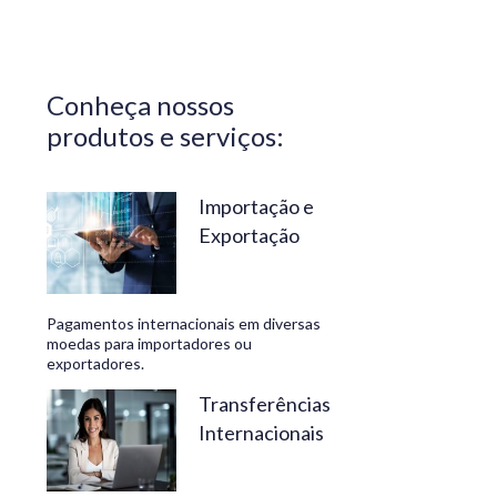
Central do
Brasil.
Segurança,
Conheça nossos
confiabilidade
produtos e serviços:
e
conveniência
são nossos
Importação e
Exportação
diferenciais.
No
Travelex
Pagamentos internacionais em diversas
Bank,
moedas para importadores ou
exportadores.
geramos
negócios
Transferências
Internacionais
rentáveis
e de valor.