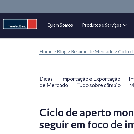
Quem Somos
Produtos e Serviços
Home >
Blog
>
Resumo de Mercado
>
Ciclo d
Dicas
Importação e Exportação
In
de Mercado
Tudo sobre câmbio
Ma
Ciclo de aperto mo
seguir em foco de i