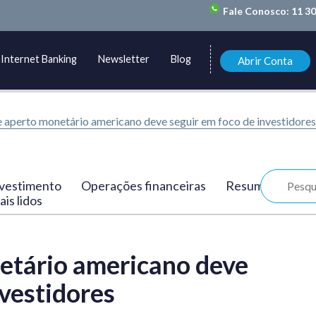
Fale Conosco:
11 3
Internet Banking
Newsletter
Blog
Abrir Conta
e aperto monetário americano deve seguir em foco de investidores.
vestimento
Operações financeiras
Resumo
is lidos
netário americano deve
nvestidores