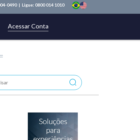
004-0490
| Ligue:
0800 014 1010
Acessar Conta
..