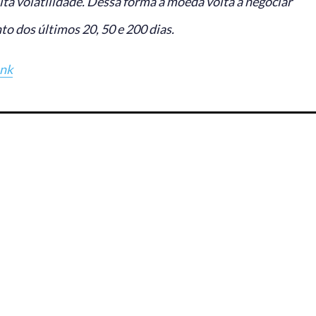
lta volatilidade. Dessa forma a moeda volta a negociar
o dos últimos 20, 50 e 200 dias.
ank