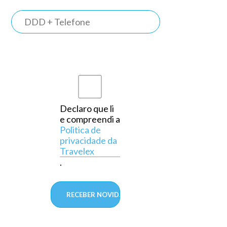
TRAVELEX
BANK
Somos o
primeiro
banco do
país a
Declaro que li
e compreendi a
operar
Politica de
exclusivamente
privacidade da
Travelex
em
.
câmbio,
aprovado
pelo
Banco
a