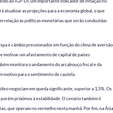
indo ao IGP-DI, um importante indicador de inflação no
irá atualizar as projeções para a economia global, o que
m relação às políticas monetárias que serão conduzidas
espa e câmbio pressionados em função do clima de aversão
de motivar um afastamento de capital de países
mbém monitora o andamento do arcabouço fiscal e da
um motivo para o sentimento de cautela.
róleo negociam em queda significante, superior a 1,5%. Os
 porém próximos à estabilidade. O cenário também é
eias, que operam no vermelho nesta manhã. Por fim, na Ási