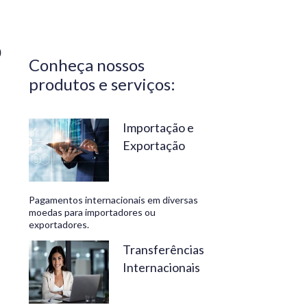
Central do
Brasil.
Segurança,
0
Conheça nossos
confiabilidade
produtos e serviços:
e
conveniência
são nossos
Importação e
Exportação
diferenciais.
No
Travelex
Pagamentos internacionais em diversas
Bank,
moedas para importadores ou
exportadores.
geramos
negócios
Transferências
Internacionais
rentáveis
e de valor.