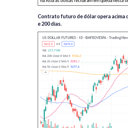
na Ásia as bolsas fecharam em queda nesta s
Contrato futuro de dólar opera acima 
e 200 dias.