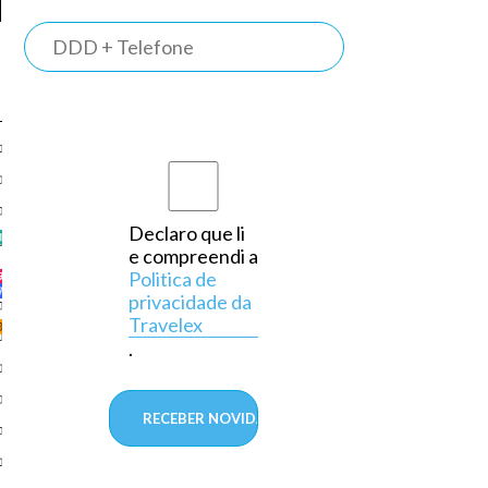
TRAVELEX
BANK
Somos o
primeiro
banco do
país a
Declaro que li
e compreendi a
operar
Politica de
exclusivamente
privacidade da
Travelex
em
.
câmbio,
aprovado
pelo
Banco