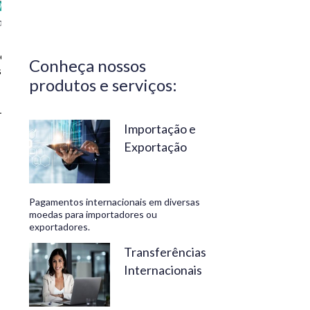
Central do
Brasil.
Segurança,
o a
Conheça nossos
confiabilidade
s
produtos e serviços:
e
conveniência
são nossos
Importação e
Exportação
diferenciais.
No
Travelex
Pagamentos internacionais em diversas
Bank,
moedas para importadores ou
exportadores.
geramos
negócios
Transferências
Internacionais
rentáveis
e de valor.