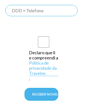
TRAVELEX
BANK
Somos o
primeiro
banco do
país a
Declaro que li
e compreendi a
operar
Politica de
exclusivamente
privacidade da
Travelex
em
.
câmbio,
aprovado
pelo
Banco