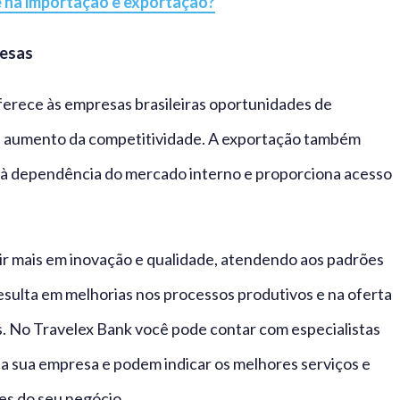
e na importação e exportação?
resas
ferece às empresas brasileiras oportunidades de
 e aumento da competitividade. A exportação também
s à dependência do mercado interno e proporciona acesso
r mais em inovação e qualidade, atendendo aos padrões
esulta em melhorias nos processos produtivos e na oferta
s. No Travelex Bank você pode contar com especialistas
a sua empresa e podem indicar os melhores serviços e
es do seu negócio.