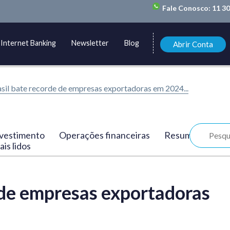
Fale Conosco:
11 3
Internet Banking
Newsletter
Blog
Abrir Conta
sil bate recorde de empresas exportadoras em 2024...
vestimento
Operações financeiras
Resumo
is lidos
 de empresas exportadoras