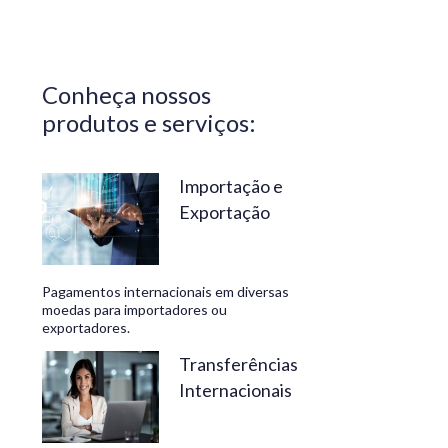
Central do
Brasil.
Segurança,
Conheça nossos
confiabilidade
produtos e serviços:
e
conveniência
são nossos
Importação e
Exportação
diferenciais.
No
Travelex
Pagamentos internacionais em diversas
Bank,
moedas para importadores ou
exportadores.
geramos
negócios
Transferências
Internacionais
rentáveis
e de valor.