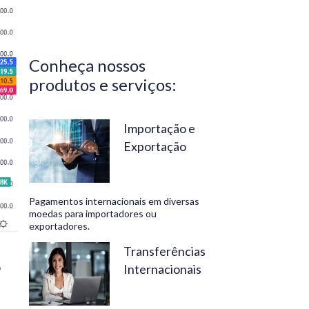
Central do
Brasil.
Segurança,
Conheça nossos
confiabilidade
produtos e serviços:
e
conveniência
são nossos
Importação e
Exportação
diferenciais.
No
Travelex
Pagamentos internacionais em diversas
Bank,
moedas para importadores ou
exportadores.
geramos
negócios
Transferências
o
Internacionais
rentáveis
e de valor.