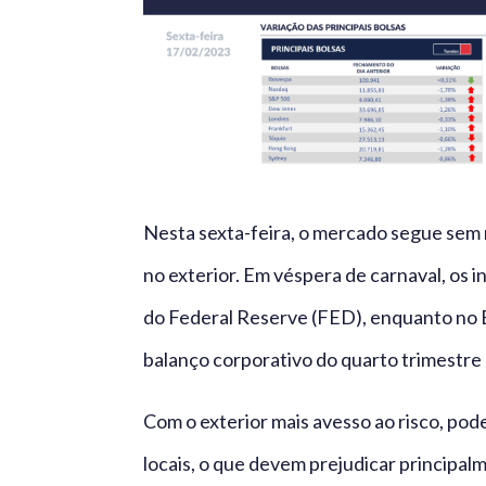
Nesta sexta-feira, o mercado segue sem 
no exterior. Em véspera de carnaval, os i
do Federal Reserve (FED), enquanto no Br
balanço corporativo do quarto trimestre
Com o exterior mais avesso ao risco, p
locais, o que devem prejudicar principal