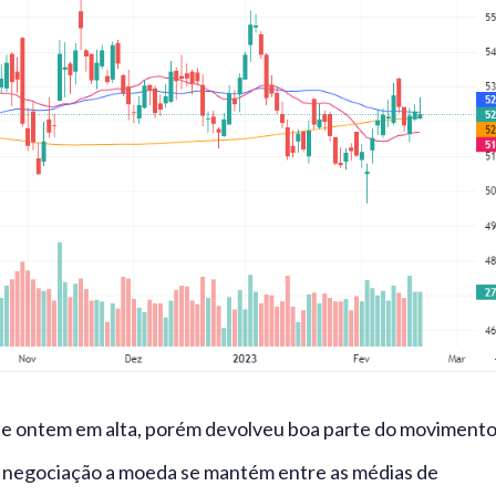
 de ontem em alta, porém devolveu boa parte do moviment
 negociação a moeda se mantém entre as médias de