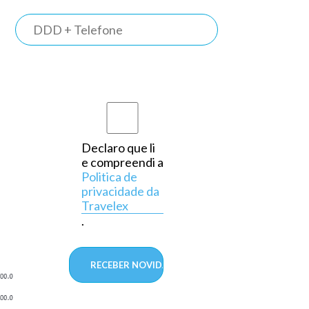
TRAVELEX
BANK
Somos o
primeiro
banco do
país a
Declaro que li
e compreendi a
operar
Politica de
exclusivamente
privacidade da
Travelex
em
.
câmbio,
aprovado
pelo
Banco