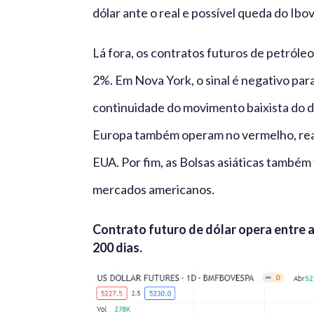
dólar ante o real e possível queda do Ibo
Lá fora, os contratos futuros de petról
2%. Em Nova York, o sinal é negativo para
continuidade do movimento baixista do di
Europa também operam no vermelho, reag
EUA. Por fim, as Bolsas asiáticas també
mercados americanos.
Contrato futuro de dólar opera entre 
200 dias.