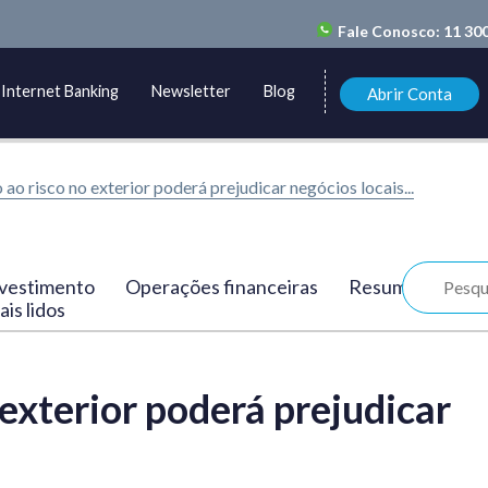
Fale Conosco:
11 30
Internet Banking
Newsletter
Blog
Abrir Conta
 ao risco no exterior poderá prejudicar negócios locais...
vestimento
Operações financeiras
Resumo
is lidos
 exterior poderá prejudicar