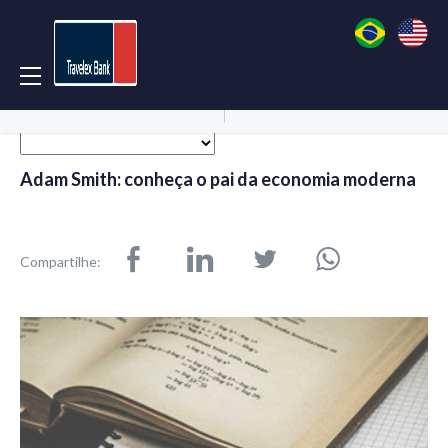
Acessar Conta
Abrir Conta
Adam Smith: conheça o pai da economia moderna
Compartilhe: