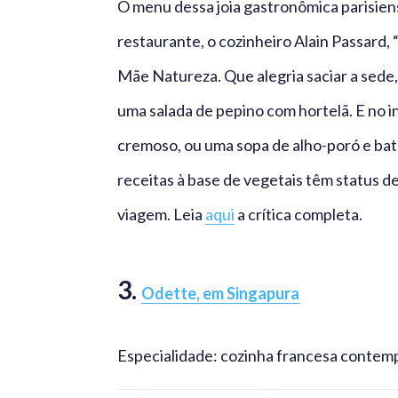
O menu dessa joia gastronômica parisiens
restaurante, o cozinheiro Alain Passard, “
Mãe Natureza. Que alegria saciar a sed
uma salada de pepino com hortelã. E no i
cremoso, ou uma sopa de alho-poró e bata
receitas à base de vegetais têm status de
viagem. Leia
aqui
a crítica completa.
3.
Odette, em Singapura
Especialidade: cozinha francesa conte