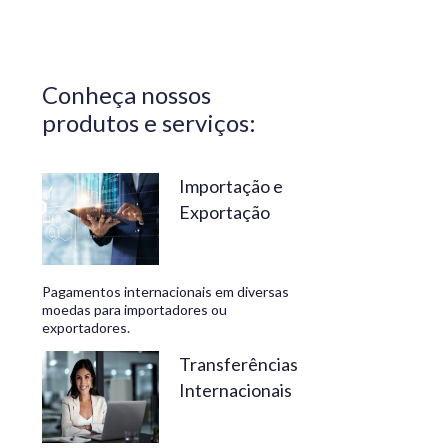
Central do
Brasil.
Segurança,
Conheça nossos
confiabilidade
produtos e serviços:
e
conveniência
são nossos
Importação e
Exportação
diferenciais.
No
Travelex
Pagamentos internacionais em diversas
Bank,
moedas para importadores ou
exportadores.
geramos
negócios
Transferências
Internacionais
rentáveis
e de valor.