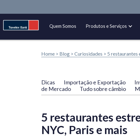
Quem Somos
Produtos e Serviços
Home >
Blog
>
Curiosidades
>
5 restaurantes 
Dicas
Importação e Exportação
In
de Mercado
Tudo sobre câmbio
Ma
5 restaurantes estr
NYC, Paris e mais