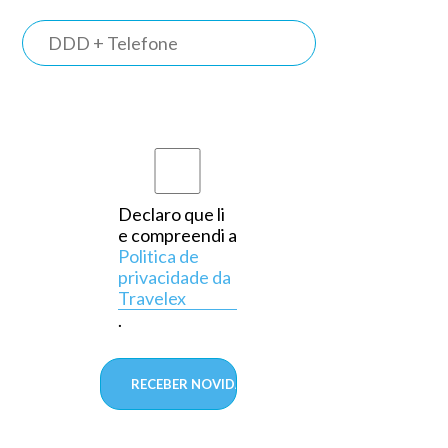
TRAVELEX
BANK
Somos o
primeiro
banco do
país a
Declaro que li
e compreendi a
operar
Politica de
exclusivamente
privacidade da
Travelex
em
.
câmbio,
aprovado
pelo
Banco