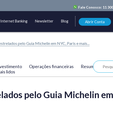
Fale Conosco:
11 30
Internet Banking
Newsletter
Blog
Abrir Conta
estrelados pelo Guia Michelin em NYC, Paris e mais...
vestimento
Operações financeiras
Resumo
is lidos
elados pelo Guia Michelin e