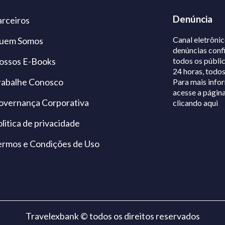
Denúncia
arceiros
Canal eletrônic
uem Somos
denúncias conf
ossos E-Books
todos os públic
24 horas, todos
rabalhe Conosco
Para mais info
acesse a página
overnança Corporativa
clicando aqui
litica de privacidade
ermos e Condições de Uso
Travelexbank © todos os direitos reservados