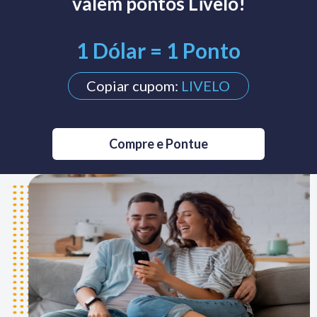
valem pontos Livelo!
1 Dólar = 1 Ponto
Copiar cupom:
LIVELO
Compre e Pontue
Veja como é fácil ganhar seus
pontos!