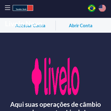
Livelo Novo
Acessar Conta
Abrir Conta
Aqui suas operações de câmbio