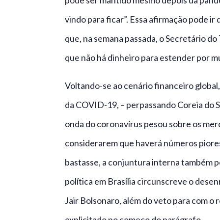
pode ser mantido mesmo depois da pande
vindo para ficar”. Essa afirmação pode ir
que, na semana passada, o Secretário do
que não há dinheiro para estender por mui
Voltando-se ao cenário financeiro globa
da COVID-19, – perpassando Coreia do Su
onda do coronavírus pesou sobre os merc
considerarem que haverá números piores
bastasse, a conjuntura interna também pe
política em Brasília circunscreve o desen
Jair Bolsonaro, além do veto para com o 
explicitado no começo do parágrafo.