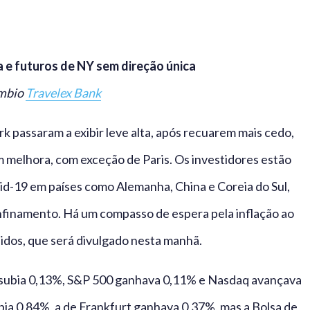
a e futuros de NY sem direção única
âmbio
Travelex Bank
rk passaram a exibir leve alta, após recuarem mais cedo,
melhora, com exceção de Paris. Os investidores estão
id-19 em países como Alemanha, China e Coreia do Sul,
nfinamento. Há um compasso de espera pela inflação ao
idos, que será divulgado nesta manhã.
 subia 0,13%, S&P 500 ganhava 0,11% e Nasdaq avançava
bia 0,84%, a de Frankfurt ganhava 0,37%, mas a Bolsa de