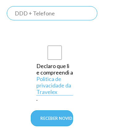
TRAVELEX
BANK
Somos o
primeiro
banco do
país a
Declaro que li
e compreendi a
operar
Politica de
exclusivamente
privacidade da
Travelex
em
.
câmbio,
aprovado
pelo
Banco