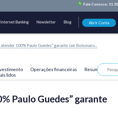
Fale Conosco:
11 3
Internet Banking
Newsletter
Blog
Abrir Conta
atender 100% Paulo Guedes” garante Jair Bolsonaro...
vestimento
Operações financeiras
Resumo
is lidos
0% Paulo Guedes” garante