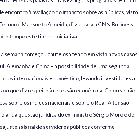
mia, em suas palavras: “talvez alguns programas tenham
 de encontro à avaliação do impacto sobre as públicas, visto
 Tesouro, Mansueto Almeida, disse para a CNN Business
to tempo este tipo de iniciativa.
l, a semana começou cautelosa tendo em vista novos casos
l, Alemanha e China – a possibilidade de uma segunda
ados internacionais e doméstico, levando investidores a
 no que diz respeito à recessão econômica. Como se não
sa sobre os índices nacionais e sobre o Real. A tensão
rolar da questão jurídica do ex-ministro Sérgio Moro e de
reajuste salarial de servidores públicos conforme