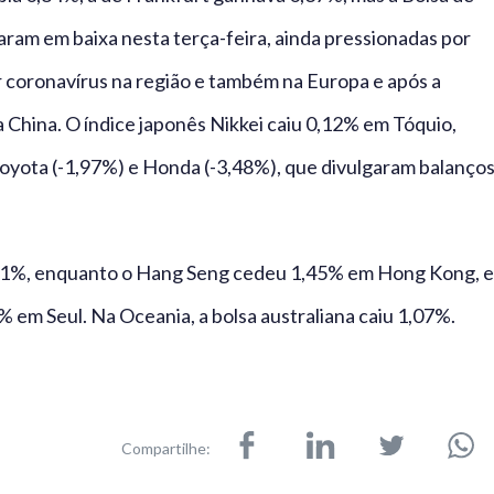
haram em baixa nesta terça-feira, ainda pressionadas por
r coronavírus na região e também na Europa e após a
a China. O índice japonês Nikkei caiu 0,12% em Tóquio,
oyota (-1,97%) e Honda (-3,48%), que divulgaram balanço
11%, enquanto o Hang Seng cedeu 1,45% em Hong Kong, e
% em Seul. Na Oceania, a bolsa australiana caiu 1,07%.
Compartilhe: