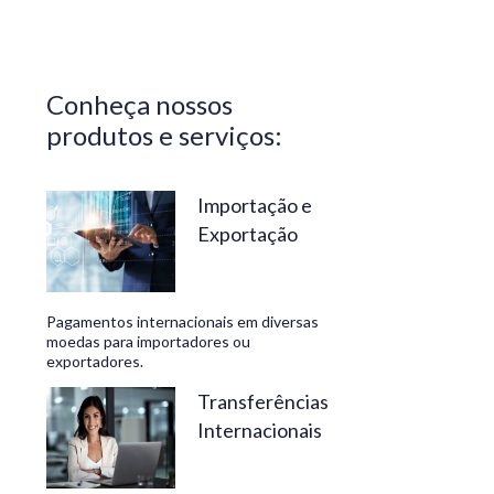
Central do
Brasil.
Segurança,
Conheça nossos
confiabilidade
produtos e serviços:
e
conveniência
são nossos
Importação e
Exportação
diferenciais.
No
Travelex
Pagamentos internacionais em diversas
Bank,
moedas para importadores ou
exportadores.
geramos
negócios
Transferências
Internacionais
rentáveis
e de valor.